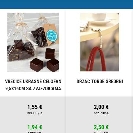
VREĆICE UKRASNE CELOFAN
DRŽAČ TORBE SREBRNI
9,5X16CM SA ZVJEZDICAMA
PK10 HEYDA 20-30892 50
PROZIRNE
1,55 €
2,00 €
1,94 €
2,50 €