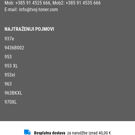
Mob:
+385 91 4525 666
, Mob2:
+385 91 4535 666
E-mail:
info@tvoj-toner.com
NAJTRAŽENIJI POJMOVI
937e
9436B002
953
953 XL
953xl
963
963BKXL
970XL
Besplatna dostava
za narudžbe iznad 40,00 €