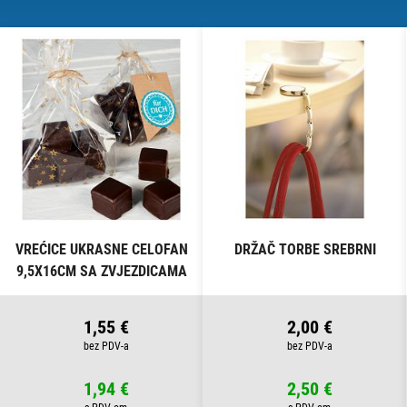
VREĆICE UKRASNE CELOFAN
DRŽAČ TORBE SREBRNI
9,5X16CM SA ZVJEZDICAMA
PK10 HEYDA 20-30892 50
PROZIRNE
1,55 €
2,00 €
1,94 €
2,50 €