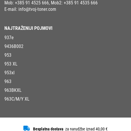
Mob:
+385 91 4525 666
, Mob2:
+385 91 4535 666
E-mail:
info@tvoj-toner.com
NAJTRAŽENIJI POJMOVI
937e
9436B002
953
953 XL
953xl
963
963BKXL
963C/M/Y XL
Besplatna dostava
za narudžbe iznad 40,00 €