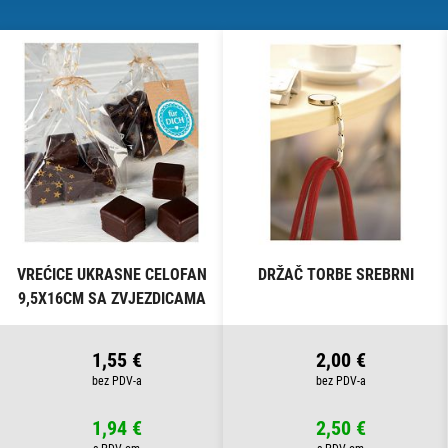
VREĆICE UKRASNE CELOFAN
DRŽAČ TORBE SREBRNI
9,5X16CM SA ZVJEZDICAMA
PK10 HEYDA 20-30892 50
PROZIRNE
1,55 €
2,00 €
1,94 €
2,50 €