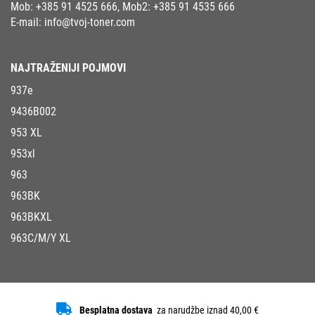
Mob:
+385 91 4525 666
, Mob2:
+385 91 4535 666
E-mail:
info@tvoj-toner.com
NAJTRAŽENIJI POJMOVI
937e
9436B002
953 XL
953xl
963
963BK
963BKXL
963C/M/Y XL
Besplatna dostava
za narudžbe iznad 40,00 €