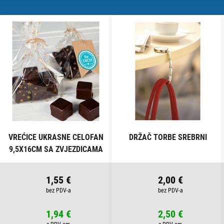
VREĆICE UKRASNE CELOFAN
DRŽAČ TORBE SREBRNI
9,5X16CM SA ZVJEZDICAMA
PK10 HEYDA 20-30892 50
PROZIRNE
1,55 €
2,00 €
1,94 €
2,50 €