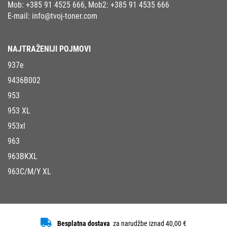
Mob:
+385 91 4525 666
, Mob2:
+385 91 4535 666
E-mail:
info@tvoj-toner.com
NAJTRAŽENIJI POJMOVI
937e
9436B002
953
953 XL
953xl
963
963BKXL
963C/M/Y XL
Besplatna dostava
za narudžbe iznad 40,00 €