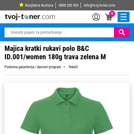
Besplatna dostava
0800 200 505
info@tvoj-toner.com
0
Majica kratki rukavi polo B&C
ID.001/women 180g trava zelena M
Poslovna galanterija i darovni program
Tekstil