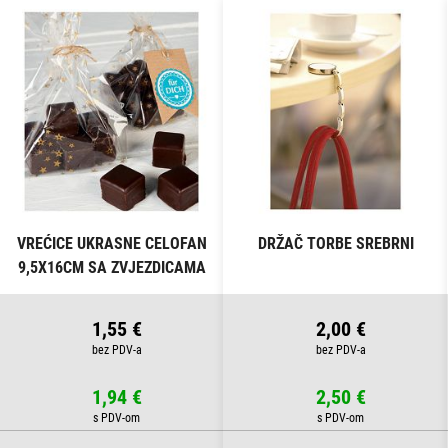
VREĆICE UKRASNE CELOFAN
DRŽAČ TORBE SREBRNI
9,5X16CM SA ZVJEZDICAMA
PK10 HEYDA 20-30892 50
PROZIRNE
1,55 €
2,00 €
1,94 €
2,50 €