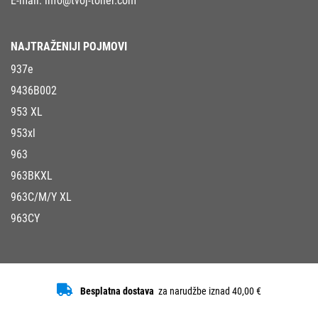
E-mail:
info@tvoj-toner.com
NAJTRAŽENIJI POJMOVI
937e
9436B002
953 XL
953xl
963
963BKXL
963C/M/Y XL
963CY
Besplatna dostava
za narudžbe iznad 40,00 €