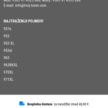
Mob:
+385 91 4525 666
, Mob2:
+385 91 4535 666
E-mail:
info@tvoj-toner.com
NAJTRAŽENIJI POJMOVI
937e
953
953 XL
953xl
963
963BKXL
970XL
971XL
Besplatna dostava
za narudžbe iznad 40,00 €