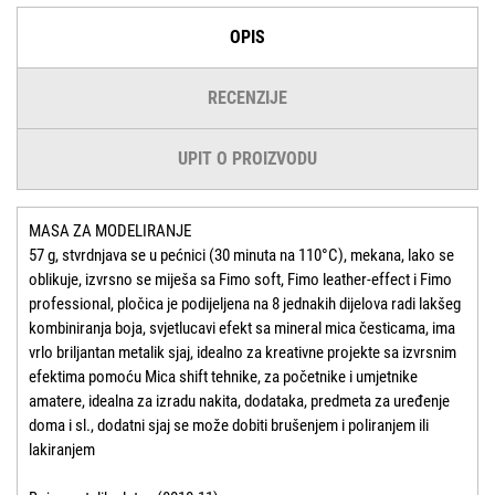
OPIS
RECENZIJE
UPIT O PROIZVODU
MASA ZA MODELIRANJE
57 g, stvrdnjava se u pećnici (30 minuta na 110°C), mekana, lako se
oblikuje, izvrsno se miješa sa Fimo soft, Fimo leather-effect i Fimo
professional, pločica je podijeljena na 8 jednakih dijelova radi lakšeg
kombiniranja boja, svjetlucavi efekt sa mineral mica česticama, ima
vrlo briljantan metalik sjaj, idealno za kreativne projekte sa izvrsnim
efektima pomoću Mica shift tehnike, za početnike i umjetnike
amatere, idealna za izradu nakita, dodataka, predmeta za uređenje
doma i sl., dodatni sjaj se može dobiti brušenjem i poliranjem ili
lakiranjem