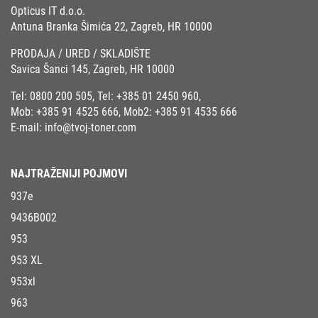
Opticus IT d.o.o.
Antuna Branka Šimića 22, Zagreb, HR 10000
PRODAJA / URED / SKLADIŠTE
Savica Šanci 145, Zagreb, HR 10000
Tel:
0800 200 505
, Tel:
+385 01 2450 960
,
Mob:
+385 91 4525 666
, Mob2:
+385 91 4535 666
E-mail:
info@tvoj-toner.com
NAJTRAŽENIJI POJMOVI
937e
9436B002
953
953 XL
953xl
963