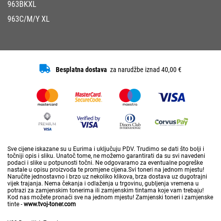
963BKXL
963C/M/Y XL
Besplatna dostava
za narudžbe iznad 40,00 €
Sve cijene iskazane su u Eurima i uključuju PDV. Trudimo se dati što bolji i
točniji opis i sliku. Unatoč tome, ne možemo garantirati da su svi navedeni
podaci i slike u potpunosti točni. Ne odgovaramo za eventualne pogreške
nastale u opisu proizvoda te promjene cijena.Svi toneri na jednom mjestu!
Naručite jednostavno i brzo uz nekoliko klikova, brza dostava uz dugotrajni
vijek trajanja. Nema čekanja i odlaženja u trgovinu, gubljenja vremena u
potrazi za zamjenskim tonerima ili zamjenskim tintama koje vam trebaju!
Kod nas možete pronaći sve na jednom mjestu! Zamjenski toneri i zamjenske
tinte -
www.tvoj-toner.com