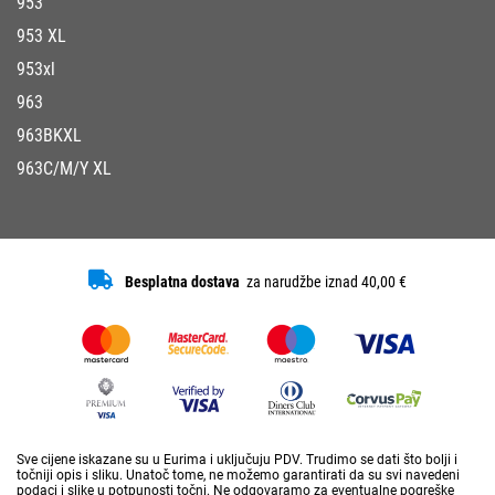
953
953 XL
953xl
963
963BKXL
963C/M/Y XL
Besplatna dostava
za narudžbe iznad 40,00 €
Sve cijene iskazane su u Eurima i uključuju PDV. Trudimo se dati što bolji i
točniji opis i sliku. Unatoč tome, ne možemo garantirati da su svi navedeni
podaci i slike u potpunosti točni. Ne odgovaramo za eventualne pogreške