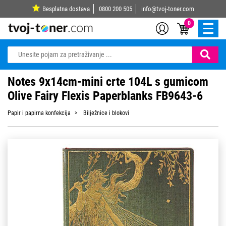
Besplatna dostava
0800 200 505
info@tvoj-toner.com
0
Notes 9x14cm-mini crte 104L s gumicom
Olive Fairy Flexis Paperblanks FB9643-6
Papir i papirna konfekcija
Bilježnice i blokovi