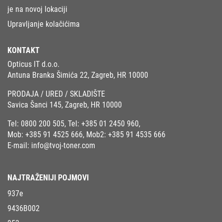
je na novoj lokaciji
Upravljanje kolačićima
KONTAKT
Opticus IT d.o.o.
Antuna Branka Šimića 22, Zagreb, HR 10000
PRODAJA / URED / SKLADIŠTE
Savica Šanci 145, Zagreb, HR 10000
Tel:
0800 200 505
, Tel:
+385 01 2450 960
,
Mob:
+385 91 4525 666
, Mob2:
+385 91 4535 666
E-mail:
info@tvoj-toner.com
NAJTRAŽENIJI POJMOVI
937e
9436B002