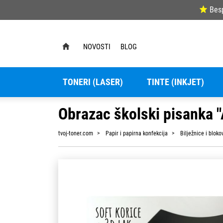
Bes
NOVOSTI
BLOG
TONERI (LASER)
TINTE (INKJET)
Obrazac školski pisanka "
tvoj-toner.com
Papir i papirna konfekcija
Bilježnice i bloko