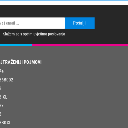
Pošalji
Slažem se s općim uvjetima poslovanja
JTRAŽENIJI POJMOVI
7e
36B002
3
3 XL
3xl
3
3BKXL