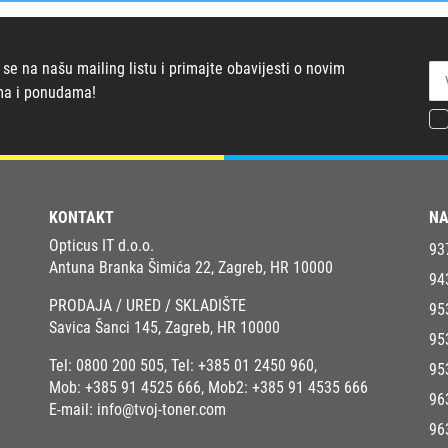
 se na našu mailing listu i primajte obavijesti o novim
ma i ponudama!
KONTAKT
NA
Opticus IT d.o.o.
93
Antuna Branka Šimića 22, Zagreb, HR 10000
94
PRODAJA / URED / SKLADIŠTE
95
Savica Šanci 145, Zagreb, HR 10000
95
Tel:
0800 200 505
, Tel:
+385 01 2450 960
,
95
Mob:
+385 91 4525 666
, Mob2:
+385 91 4535 666
96
E-mail:
info@tvoj-toner.com
96