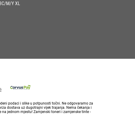
3C/M/Y XL
vedeni podaci i slike u potpunosti točni. Ne odgovaramo za
brza dostava uz dugotrajni vijek trajanja. Nema čekanja i
 na jednom mjestu! Zamjenski toneri i zamjenske tinte -