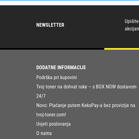
Upišite
NEWSLETTER
akcija
DODATNE INFORMACIJE
Podrška pri kupovini
Tvoj toner na dohvat ruke – s BOX NOW dostavom
24/7
Novo: Plaćanje putem KeksPay-a bez provizije na
tvoj-toner.com!
Uvjeti poslovanja
O nama