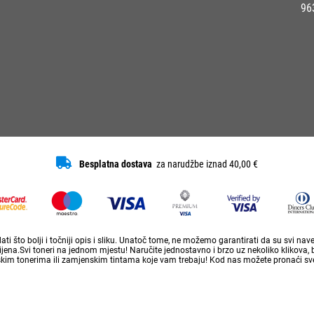
96
Besplatna dostava
za narudžbe iznad 40,00 €
ti što bolji i točniji opis i sliku. Unatoč tome, ne možemo garantirati da su svi na
ena.Svi toneri na jednom mjestu! Naručite jednostavno i brzo uz nekoliko klikova, 
skim tonerima ili zamjenskim tintama koje vam trebaju! Kod nas možete pronaći sve