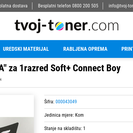
platna dostava
Besplatni telefon
0800 200 505
info@tvoj-to
UREDSKI MATERIJAL
RABLJENA OPREMA
PRIN
A" za 1razred Soft+ Connect Boy
vi
Šifra:
000043049
Jedinica mjere:
Kom
Stanje na skladištu:
1