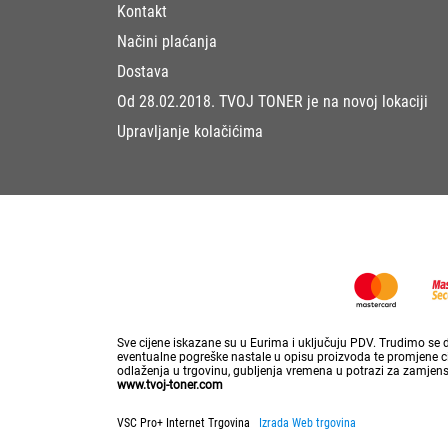
Kontakt
Načini plaćanja
Dostava
Od 28.02.2018. TVOJ TONER je na novoj lokaciji
Upravljanje kolačićima
Sve cijene iskazane su u Eurima i uključuju PDV. Trudimo se da
eventualne pogreške nastale u opisu proizvoda te promjene cij
odlaženja u trgovinu, gubljenja vremena u potrazi za zamjen
www.tvoj-toner.com
VSC Pro+ Internet Trgovina
Izrada Web trgovina