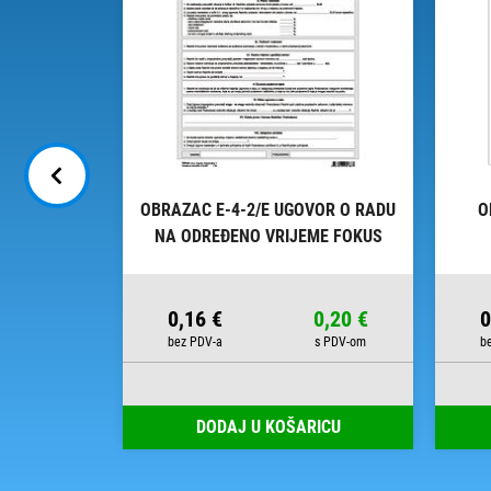
TRATORE
OBRAZAC E-4-2/E UGOVOR O RADU
O
X60MM A4
NA ODREĐENO VRIJEME FOKUS
IKGRAF
9,71 €
0,16 €
0,20 €
0
RICU
DODAJ U KOŠARICU