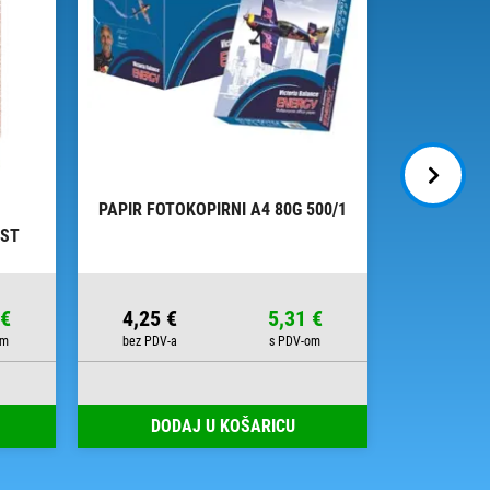
PAPIR FOTOKOPIRNI A4 80G 500/1
PAPIR I
IST
UNIVERS
 €
4,25 €
5,31 €
6,70 €
DODAJ U KOŠARICU
DOD