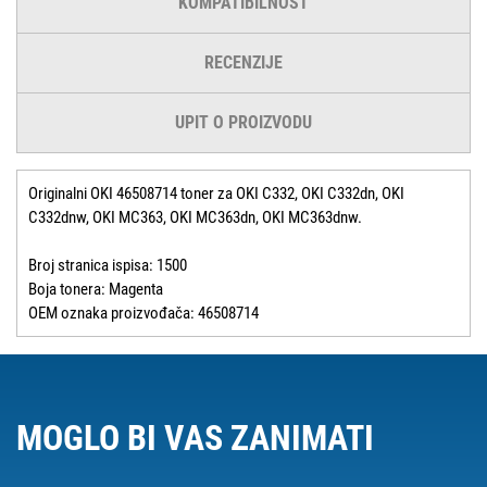
KOMPATIBILNOST
RECENZIJE
UPIT O PROIZVODU
Originalni OKI 46508714 toner za OKI C332, OKI C332dn, OKI
C332dnw, OKI MC363, OKI MC363dn, OKI MC363dnw.
Broj stranica ispisa: 1500
Boja tonera: Magenta
OEM oznaka proizvođača: 46508714
MOGLO BI VAS ZANIMATI