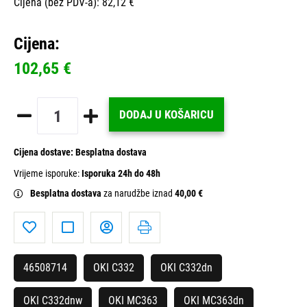
Cijena (bez PDV-a): 82,12 €
Cijena:
102,65 €
DODAJ U KOŠARICU
Cijena dostave:
Besplatna dostava
Vrijeme isporuke:
Isporuka 24h do 48h
Besplatna dostava
za narudžbe iznad
40,00 €
46508714
OKI C332
OKI C332dn
OKI C332dnw
OKI MC363
OKI MC363dn