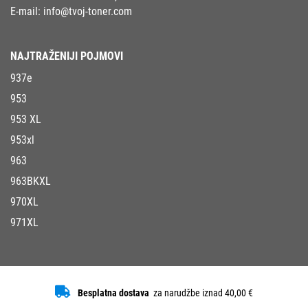
E-mail:
info@tvoj-toner.com
NAJTRAŽENIJI POJMOVI
937e
953
953 XL
953xl
963
963BKXL
970XL
971XL
Besplatna dostava
za narudžbe iznad 40,00 €