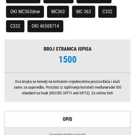
OKI MC363dnw
MC363
MC 363
C332
C332
OKI 46508714
BROJ STRANICA ISPISA
1500
Ova brojka se temelji na kotiranim vrijednostima proizvođača i služi
samo za usporedbu. Proizlazi iz ispitivanja koristeći međunarodni ISO
standard za tisak (ISO/IEC 24711 and 24712). Za većinu tinti
OPIS