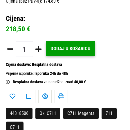
Cijena (bez PDV-a): 174,80 €
Cijena:
218,50 €
DODAJ U KOŠARICU
Cijena dostave:
Besplatna dostava
Vrijeme isporuke:
Isporuka 24h do 48h
Besplatna dostava
za narudžbe iznad
40,00 €
44318506
Oki C711
C711 Magenta
711
C711