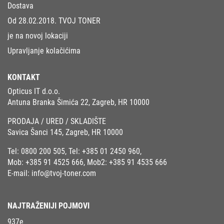
Dostava
Od 28.02.2018. TVOJ TONER
je na novoj lokaciji
Upravljanje kolačićima
KONTAKT
Opticus IT d.o.o.
Antuna Branka Šimića 22, Zagreb, HR 10000
PRODAJA / URED / SKLADIŠTE
Savica Šanci 145, Zagreb, HR 10000
Tel:
0800 200 505
, Tel:
+385 01 2450 960
,
Mob:
+385 91 4525 666
, Mob2:
+385 91 4535 666
E-mail:
info@tvoj-toner.com
NAJTRAŽENIJI POJMOVI
937e