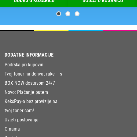
DODAJ U KOŠARICU
DODAJ U KOŠARICU
DODATNE INFORMACIJE
Podrška pri kupovini
Tvoj toner na dohvat ruke – s
BOX NOW dostavom 24/7
Novo: Plaćanje putem
KeksPay-a bez provizije na
tvoj-toner.com!
Uvjeti poslovanja
O nama