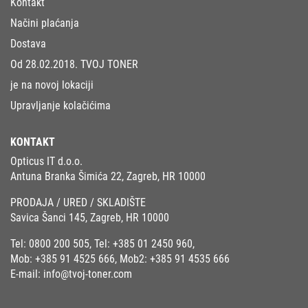
Kontakt
Načini plaćanja
Dostava
Od 28.02.2018. TVOJ TONER
je na novoj lokaciji
Upravljanje kolačićima
KONTAKT
Opticus IT d.o.o.
Antuna Branka Šimića 22, Zagreb, HR 10000
PRODAJA / URED / SKLADIŠTE
Savica Šanci 145, Zagreb, HR 10000
Tel:
0800 200 505
, Tel:
+385 01 2450 960
,
Mob:
+385 91 4525 666
, Mob2:
+385 91 4535 666
E-mail:
info@tvoj-toner.com