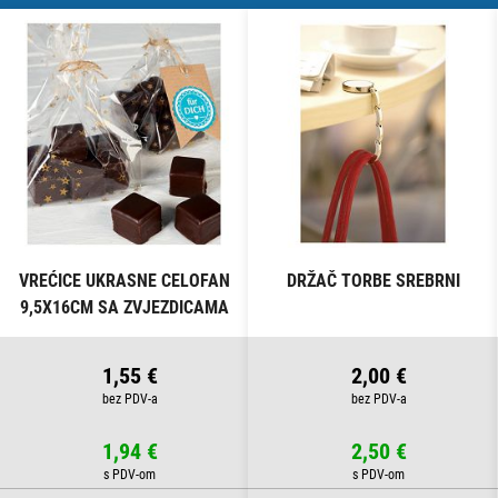
VREĆICE UKRASNE CELOFAN
DRŽAČ TORBE SREBRNI
9,5X16CM SA ZVJEZDICAMA
PK10 HEYDA 20-30892 50
PROZIRNE
1,55 €
2,00 €
1,94 €
2,50 €