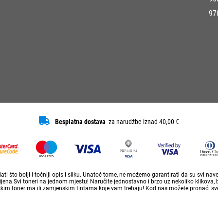
97
Besplatna dostava
za narudžbe iznad 40,00 €
ti što bolji i točniji opis i sliku. Unatoč tome, ne možemo garantirati da su svi na
ena.Svi toneri na jednom mjestu! Naručite jednostavno i brzo uz nekoliko klikova, 
skim tonerima ili zamjenskim tintama koje vam trebaju! Kod nas možete pronaći sve