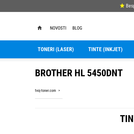
Bes
NOVOSTI
BLOG
TONERI (LASER)
TINTE (INKJET)
BROTHER HL 5450DNT
tvoj-toner.com
TIN