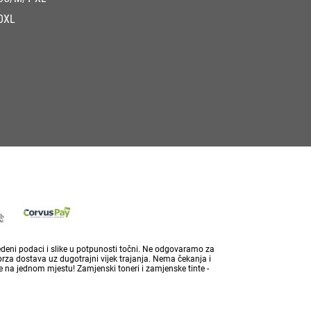
0XL
vedeni podaci i slike u potpunosti točni. Ne odgovaramo za
brza dostava uz dugotrajni vijek trajanja. Nema čekanja i
 na jednom mjestu! Zamjenski toneri i zamjenske tinte -