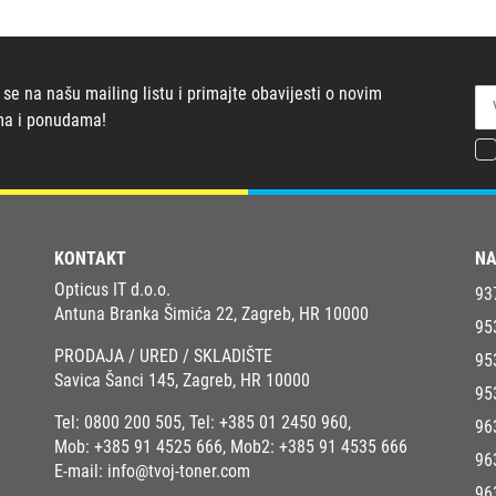
 se na našu mailing listu i primajte obavijesti o novim
ma i ponudama!
KONTAKT
NA
Opticus IT d.o.o.
93
Antuna Branka Šimića 22, Zagreb, HR 10000
95
PRODAJA / URED / SKLADIŠTE
95
Savica Šanci 145, Zagreb, HR 10000
95
Tel:
0800 200 505
, Tel:
+385 01 2450 960
,
96
Mob:
+385 91 4525 666
, Mob2:
+385 91 4535 666
96
E-mail:
info@tvoj-toner.com
96