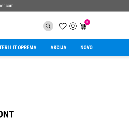
ner.com
0
TERI I IT OPREMA
AKCIJA
NOVO
0DNT