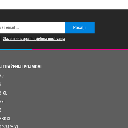
Pošalji
Slažem se s općim uvjetima poslovanja
JTRAŽENIJI POJMOVI
7e
3
3 XL
3xl
3
3BKXL
3C/M/Y XL