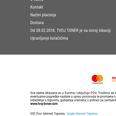
Kontakt
Načini plaćanja
Dostava
Od 28.02.2018. TVOJ TONER je na novoj lokaciji
Upravljanje kolačićima
Sve cijene iskazane su u Eurima i uključuju PDV. Trudimo se da
eventualne pogreške nastale u opisu proizvoda te promjene cij
odlaženja u trgovinu, gubljenja vremena u potrazi za zamjen
www.tvoj-toner.com
VSC Pro+ Internet Trgovina
Izrada Internet Trgovina