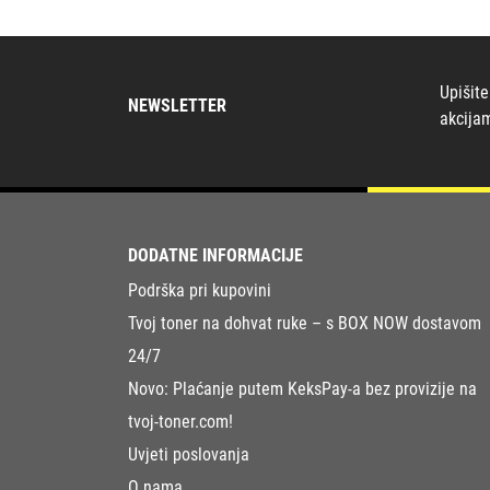
Upišite
NEWSLETTER
akcija
DODATNE INFORMACIJE
Podrška pri kupovini
Tvoj toner na dohvat ruke – s BOX NOW dostavom
24/7
Novo: Plaćanje putem KeksPay-a bez provizije na
tvoj-toner.com!
Uvjeti poslovanja
O nama