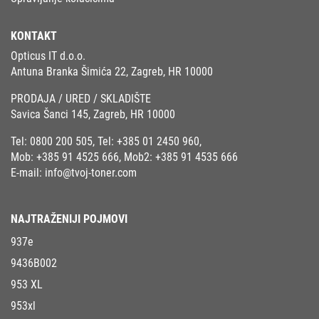
KONTAKT
Opticus IT d.o.o.
Antuna Branka Šimića 22, Zagreb, HR 10000
PRODAJA / URED / SKLADIŠTE
Savica Šanci 145, Zagreb, HR 10000
Tel:
0800 200 505
, Tel:
+385 01 2450 960
,
Mob:
+385 91 4525 666
, Mob2:
+385 91 4535 666
E-mail:
info@tvoj-toner.com
NAJTRAŽENIJI POJMOVI
937e
9436B002
953 XL
953xl