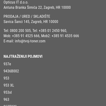
Opticus IT d.o.o.
Antuna Branka Šimića 22, Zagreb, HR 10000
PRODAJA / URED / SKLADIŠTE
Savica Šanci 145, Zagreb, HR 10000
Tel:
0800 200 505
, Tel:
+385 01 2450 960
,
Mob:
+385 91 4525 666
, Mob2:
+385 91 4535 666
E-mail:
info@tvoj-toner.com
NAJTRAŽENIJI POJMOVI
937e
9436B002
953
953 XL
953xl
963