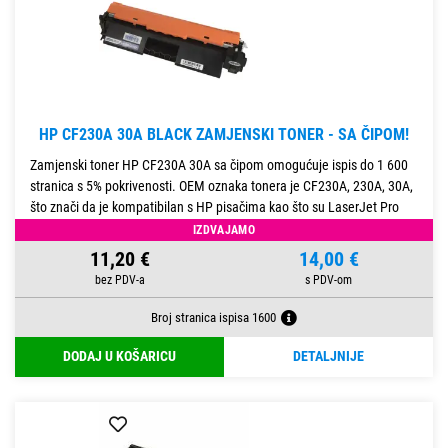
HP CF230A 30A BLACK ZAMJENSKI TONER - SA ČIPOM!
Zamjenski toner HP CF230A 30A sa čipom omogućuje ispis do 1 600
stranica s 5% pokrivenosti. OEM oznaka tonera je CF230A, 230A, 30A,
što znači da je kompatibilan s HP pisačima kao što su LaserJet Pro
M203/M203dn/M203dw i LaserJet Pro MFP M227/M227fdn/
IZDVAJAMO
11,20 €
14,00 €
Broj stranica ispisa 1600
DODAJ U KOŠARICU
DETALJNIJE