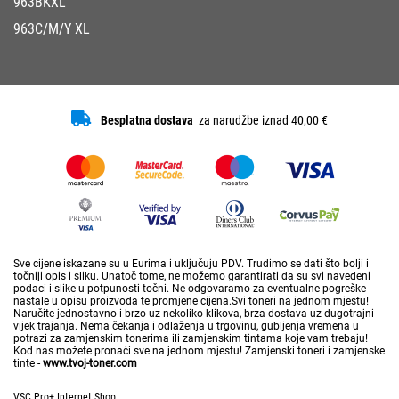
963BKXL
963C/M/Y XL
Besplatna dostava
za narudžbe iznad 40,00 €
Sve cijene iskazane su u Eurima i uključuju PDV. Trudimo se dati što bolji i
točniji opis i sliku. Unatoč tome, ne možemo garantirati da su svi navedeni
podaci i slike u potpunosti točni. Ne odgovaramo za eventualne pogreške
nastale u opisu proizvoda te promjene cijena.Svi toneri na jednom mjestu!
Naručite jednostavno i brzo uz nekoliko klikova, brza dostava uz dugotrajni
vijek trajanja. Nema čekanja i odlaženja u trgovinu, gubljenja vremena u
potrazi za zamjenskim tonerima ili zamjenskim tintama koje vam trebaju!
Kod nas možete pronaći sve na jednom mjestu! Zamjenski toneri i zamjenske
tinte -
www.tvoj-toner.com
VSC Pro+ Internet Shop