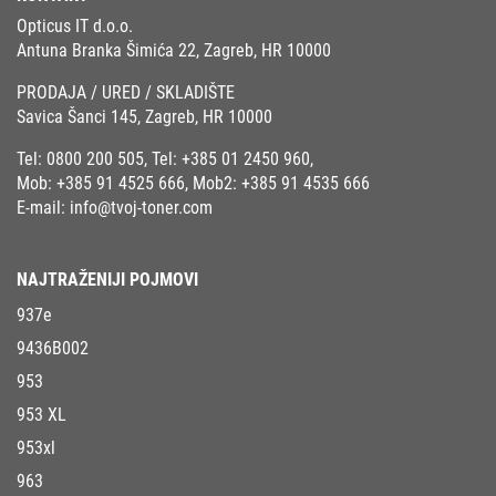
Opticus IT d.o.o.
Antuna Branka Šimića 22, Zagreb, HR 10000
PRODAJA / URED / SKLADIŠTE
Savica Šanci 145, Zagreb, HR 10000
Tel:
0800 200 505
, Tel:
+385 01 2450 960
,
Mob:
+385 91 4525 666
, Mob2:
+385 91 4535 666
E-mail:
info@tvoj-toner.com
NAJTRAŽENIJI POJMOVI
937e
9436B002
953
953 XL
953xl
963