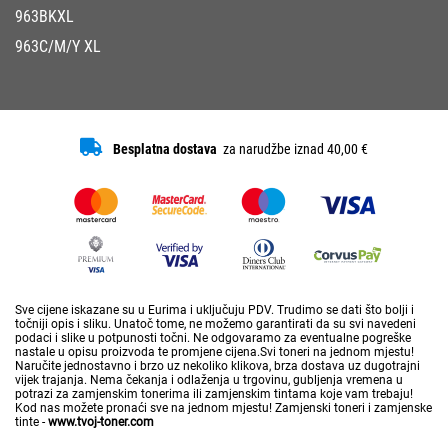
963BKXL
963C/M/Y XL
Besplatna dostava
za narudžbe iznad 40,00 €
Sve cijene iskazane su u Eurima i uključuju PDV. Trudimo se dati što bolji i
točniji opis i sliku. Unatoč tome, ne možemo garantirati da su svi navedeni
podaci i slike u potpunosti točni. Ne odgovaramo za eventualne pogreške
nastale u opisu proizvoda te promjene cijena.Svi toneri na jednom mjestu!
Naručite jednostavno i brzo uz nekoliko klikova, brza dostava uz dugotrajni
vijek trajanja. Nema čekanja i odlaženja u trgovinu, gubljenja vremena u
potrazi za zamjenskim tonerima ili zamjenskim tintama koje vam trebaju!
Kod nas možete pronaći sve na jednom mjestu! Zamjenski toneri i zamjenske
tinte -
www.tvoj-toner.com