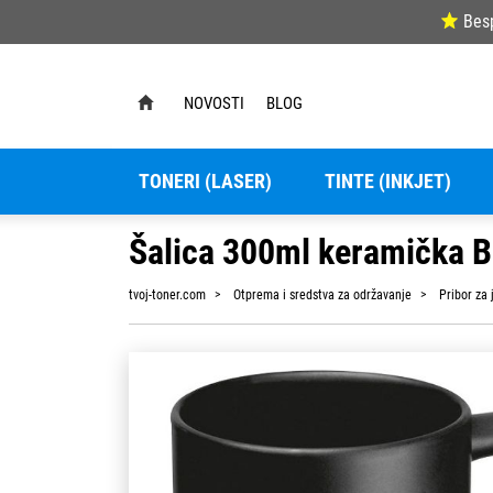
Bes
NOVOSTI
BLOG
TONERI (LASER)
TINTE (INKJET)
Šalica 300ml keramička B
tvoj-toner.com
Otprema i sredstva za održavanje
Pribor za j