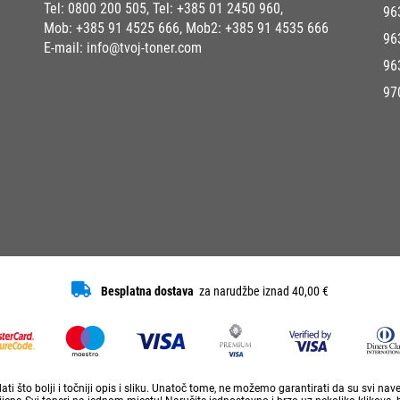
Tel:
0800 200 505
, Tel:
+385 01 2450 960
,
96
Mob:
+385 91 4525 666
, Mob2:
+385 91 4535 666
96
E-mail:
info@tvoj-toner.com
96
97
Besplatna dostava
za narudžbe iznad 40,00 €
ti što bolji i točniji opis i sliku. Unatoč tome, ne možemo garantirati da su svi na