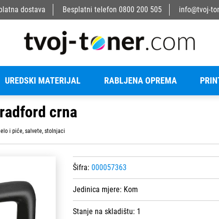
platna dostava
Besplatni telefon
0800 200 505
info@tvoj-to
UREDSKI MATERIJAL
RABLJENA OPREMA
PRIN
radford crna
elo i piće, salvete, stolnjaci
Šifra:
000057363
Jedinica mjere:
Kom
Stanje na skladištu:
1