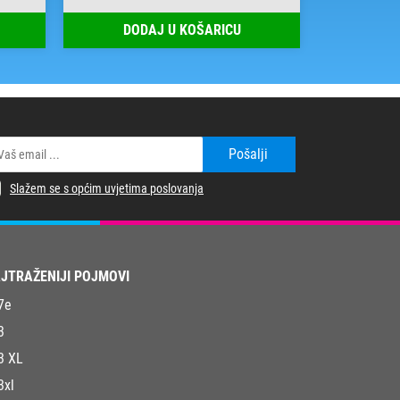
DODAJ U KOŠARICU
DOD
Pošalji
Slažem se s općim uvjetima poslovanja
JTRAŽENIJI POJMOVI
7e
3
3 XL
3xl