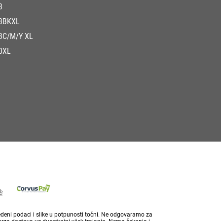
3
3BKXL
3C/M/Y XL
0XL
vedeni podaci i slike u potpunosti točni. Ne odgovaramo za