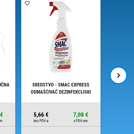
UČNA
SREDSTVO - SMAC EXPRESS
SREDSTV
ODMAŠĆIVAČ DEZINFEKCIJSKI
650ML
 €
5,66 €
7,08 €
10,82 