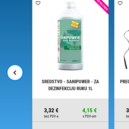
IZDVAJAMO
JEPLJIVU
SREDSTVO - SANIPOWER - ZA
PRE
400
DEZINFEKCIJU RUKU 1L
38,75 €
3,32 €
4,15 €
3