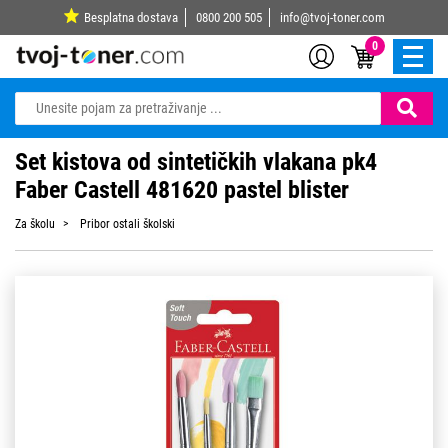
Besplatna dostava
0800 200 505
info@tvoj-toner.com
0
Set kistova od sintetičkih vlakana pk4
Faber Castell 481620 pastel blister
Za školu
Pribor ostali školski