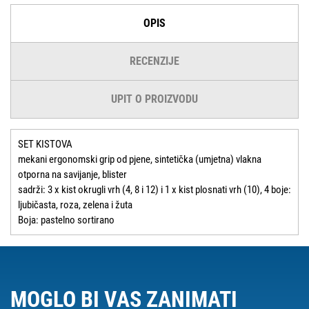
OPIS
RECENZIJE
UPIT O PROIZVODU
SET KISTOVA
mekani ergonomski grip od pjene, sintetička (umjetna) vlakna
otporna na savijanje, blister
sadrži: 3 x kist okrugli vrh (4, 8 i 12) i 1 x kist plosnati vrh (10), 4 boje:
ljubičasta, roza, zelena i žuta
Boja: pastelno sortirano
MOGLO BI VAS ZANIMATI