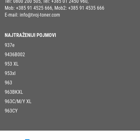
Tel:
0800 200 505
, Tel:
+385 01 2450 960
,
Mob:
+385 91 4525 666
, Mob2:
+385 91 4535 666
E-mail:
info@tvoj-toner.com
NAJTRAŽENIJI POJMOVI
937e
9436B002
953 XL
953xl
963
963BKXL
963C/M/Y XL
963CY