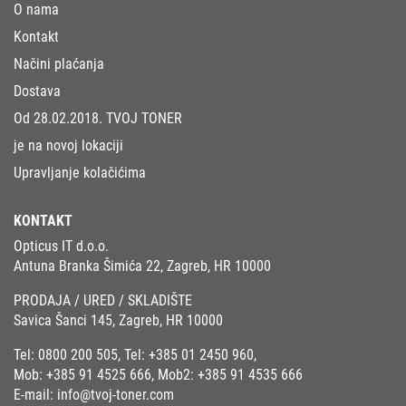
O nama
Kontakt
Načini plaćanja
Dostava
Od 28.02.2018. TVOJ TONER
je na novoj lokaciji
Upravljanje kolačićima
KONTAKT
Opticus IT d.o.o.
Antuna Branka Šimića 22, Zagreb, HR 10000
PRODAJA / URED / SKLADIŠTE
Savica Šanci 145, Zagreb, HR 10000
Tel:
0800 200 505
, Tel:
+385 01 2450 960
,
Mob:
+385 91 4525 666
, Mob2:
+385 91 4535 666
E-mail:
info@tvoj-toner.com