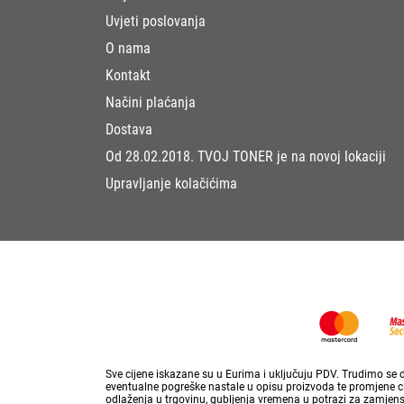
Uvjeti poslovanja
O nama
Kontakt
Načini plaćanja
Dostava
Od 28.02.2018. TVOJ TONER je na novoj lokaciji
Upravljanje kolačićima
Sve cijene iskazane su u Eurima i uključuju PDV. Trudimo se da
eventualne pogreške nastale u opisu proizvoda te promjene cij
odlaženja u trgovinu, gubljenja vremena u potrazi za zamjen