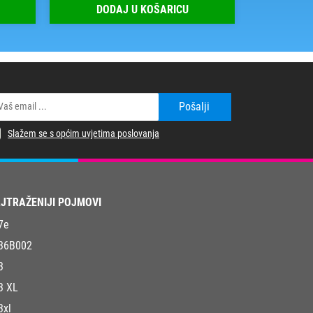
DODAJ U KOŠARICU
DOD
Pošalji
Slažem se s općim uvjetima poslovanja
JTRAŽENIJI POJMOVI
7e
36B002
3
3 XL
3xl