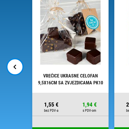
INE - DAL
VREĆICE UKRASNE CELOFAN
9,5X16CM SA ZVJEZDICAMA PK10
HEYDA 20-30892 50 PROZIRNE
10,45 €
1,55 €
1,94 €
2