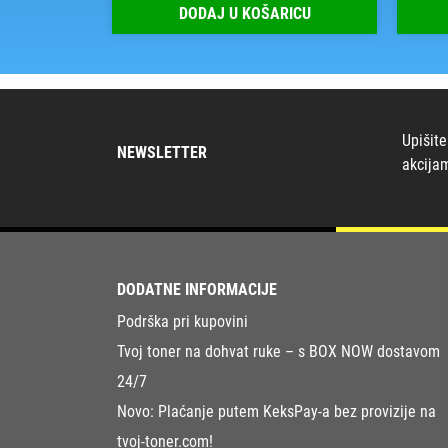
RICU
DODAJ U KOŠARICU
Upišite
NEWSLETTER
akcija
DODATNE INFORMACIJE
Podrška pri kupovini
Tvoj toner na dohvat ruke – s BOX NOW dostavom
24/7
Novo: Plaćanje putem KeksPay-a bez provizije na
tvoj-toner.com!