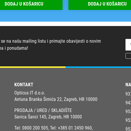
DODAJ U KOŠARICU
DODAJ U KOŠARICU
 se na našu mailing listu i primajte obavijesti o novim
ma i ponudama!
KONTAKT
NA
Opticus IT d.o.o.
93
Antuna Branka Šimića 22, Zagreb, HR 10000
94
PRODAJA / URED / SKLADIŠTE
95
Savica Šanci 145, Zagreb, HR 10000
95
Tel:
0800 200 505
, Tel:
+385 01 2450 960
,
95