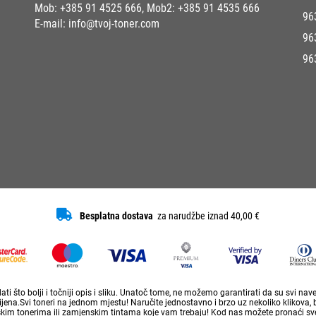
Mob:
+385 91 4525 666
, Mob2:
+385 91 4535 666
96
E-mail:
info@tvoj-toner.com
96
96
Besplatna dostava
za narudžbe iznad 40,00 €
ti što bolji i točniji opis i sliku. Unatoč tome, ne možemo garantirati da su svi na
ena.Svi toneri na jednom mjestu! Naručite jednostavno i brzo uz nekoliko klikova, 
skim tonerima ili zamjenskim tintama koje vam trebaju! Kod nas možete pronaći sve