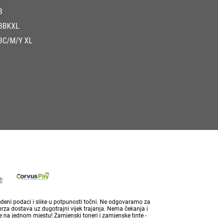
3
3BKXL
3C/M/Y XL
vedeni podaci i slike u potpunosti točni. Ne odgovaramo za
brza dostava uz dugotrajni vijek trajanja. Nema čekanja i
 na jednom mjestu! Zamjenski toneri i zamjenske tinte -