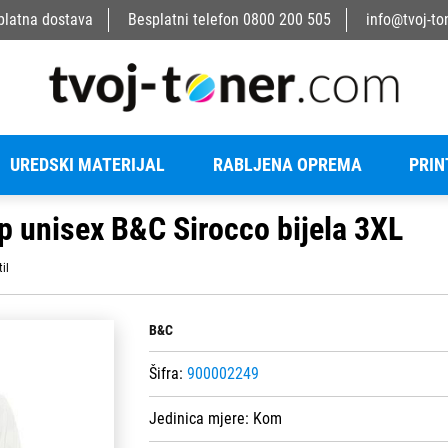
platna dostava
Besplatni telefon
0800 200 505
info@tvoj-to
UREDSKI MATERIJAL
RABLJENA OPREMA
PRIN
p unisex B&C Sirocco bijela 3XL
til
B&C
Šifra:
900002249
Jedinica mjere:
Kom