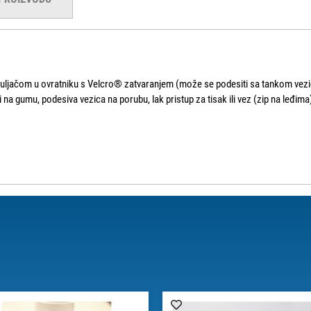
puljačom u ovratniku s Velcro® zatvaranjem (može se podesiti sa tankom vezico
i na gumu, podesiva vezica na porubu, lak pristup za tisak ili vez (zip na leđim