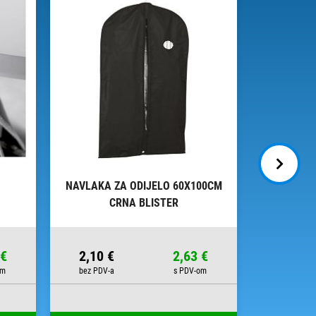
NAVLAKA ZA ODIJELO 60X100CM
PAPIR UKR
CRNA BLISTER
ITA
 €
2,10 €
2,63 €
2,97 €