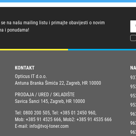
 se na našu mailing listu i primajte obavijesti o novim
ma i ponudama!
KONTAKT
NA
Opticus IT d.o.o.
93
Antuna Branka Šimića 22, Zagreb, HR 10000
95
PRODAJA / URED / SKLADIŠTE
95
Savica Šanci 145, Zagreb, HR 10000
95
Tel:
0800 200 505
, Tel:
+385 01 2450 960
,
96
Mob:
+385 91 4525 666
, Mob2:
+385 91 4535 666
96
E-mail:
info@tvoj-toner.com
96