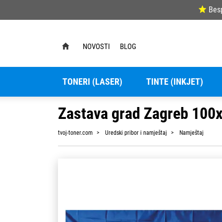
Bes
NOVOSTI
BLOG
TONERI (LASER)
TINTE (INKJET)
Zastava grad Zagreb 100
tvoj-toner.com
Uredski pribor i namještaj
Namještaj