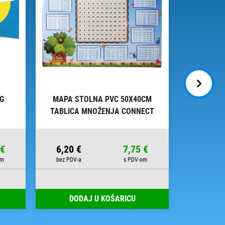
0G
MAPA STOLNA PVC 50X40CM
LJEPI
TABLICA MNOŽENJA CONNECT
SPRUHK
 €
6,20 €
7,75 €
10,49 
DODAJ U KOŠARICU
DOD