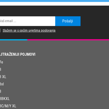
Pošalji
Slažem se s općim uvjetima poslovanja
JTRAŽENIJI POJMOVI
7e
3
3 XL
3xl
3
3BKXL
3C/M/Y XL