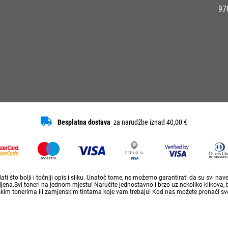
97
Besplatna dostava
za narudžbe iznad 40,00 €
ti što bolji i točniji opis i sliku. Unatoč tome, ne možemo garantirati da su svi na
ena.Svi toneri na jednom mjestu! Naručite jednostavno i brzo uz nekoliko klikova, 
skim tonerima ili zamjenskim tintama koje vam trebaju! Kod nas možete pronaći sve