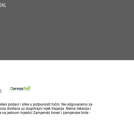
0XL
vedeni podaci i slike u potpunosti točni. Ne odgovaramo za
brza dostava uz dugotrajni vijek trajanja. Nema čekanja i
 na jednom mjestu! Zamjenski toneri i zamjenske tinte -