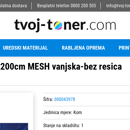
platna dostava
Besplatni telefon
0800 200 505
info@tvoj-to
UREDSKI MATERIJAL
RABLJENA OPREMA
PRIN
x200cm MESH vanjska-bez resica
Šifra:
000043978
Jedinica mjere:
Kom
Stanje na skladištu:
1