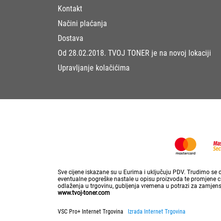
Kontakt
Načini plaćanja
Dostava
Od 28.02.2018. TVOJ TONER je na novoj lokaciji
Upravljanje kolačićima
Sve cijene iskazane su u Eurima i uključuju PDV. Trudimo se da
eventualne pogreške nastale u opisu proizvoda te promjene cij
odlaženja u trgovinu, gubljenja vremena u potrazi za zamjen
www.tvoj-toner.com
VSC Pro+ Internet Trgovina
Izrada Internet Trgovina