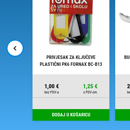
ODORAVNI
PRIVJESAK ZA KLJUČEVE
BU
59 FORNAX
PLASTIČNI PK6 FORNAX BC-B13
BLISTER
13,63 €
1,00 €
1,25 €
2
RICU
DODAJ U KOŠARICU