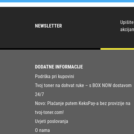
Upišite
NEWSLETTER
akcija
DODATNE INFORMACIJE
Podrška pri kupovini
Tvoj toner na dohvat ruke – s BOX NOW dostavom
24/7
Novo: Plaćanje putem KeksPay-a bez provizije na
tvoj-toner.com!
Uvjeti poslovanja
O nama