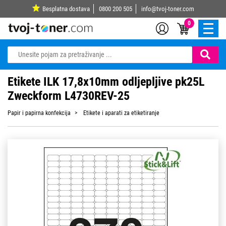
Besplatna dostava
0800 200 505
info@tvoj-toner.com
0
Etikete ILK 17,8x10mm odljepljive pk25L
Zweckform L4730REV-25
Papir i papirna konfekcija
Etikete i aparati za etiketiranje