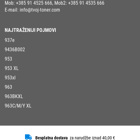
Mob:
+385 91 4525 666
, Mob2:
+385 91 4535 666
E-mail:
info@tvoj-toner.com
NAJTRAŽENIJI POJMOVI
937e
9436B002
953
953 XL
953xl
963
963BKXL
963C/M/Y XL
Besplatna dostava
za narudžbe iznad 40,00 €