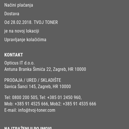
Načini plaćanja
Dostava
Od 28.02.2018. TVOJ TONER
je na novoj lokaciji
Upravljanje kolačićima
KONTAKT
Opticus IT d.o.o.
Antuna Branka Šimića 22, Zagreb, HR 10000
PRODAJA / URED / SKLADIŠTE
Savica Šanci 145, Zagreb, HR 10000
Tel:
0800 200 505
, Tel:
+385 01 2450 960
,
Mob:
+385 91 4525 666
, Mob2:
+385 91 4535 666
E-mail:
info@tvoj-toner.com
NAJTRAŽENIJI POJMOVI