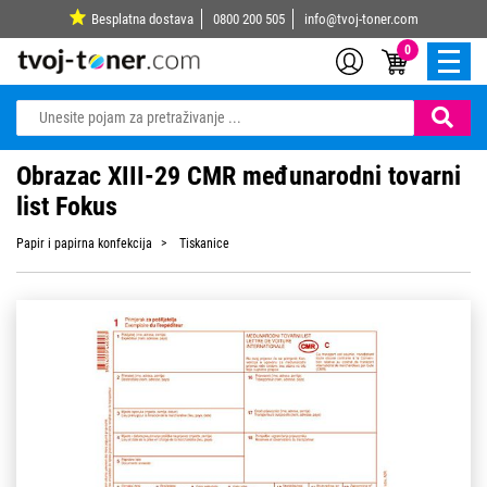
Besplatna dostava
0800 200 505
info@tvoj-toner.com
0
Obrazac XIII-29 CMR međunarodni tovarni
list Fokus
Papir i papirna konfekcija
Tiskanice