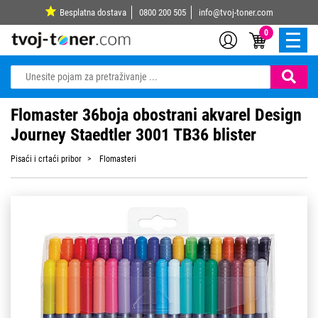
Besplatna dostava
0800 200 505
info@tvoj-toner.com
0
Flomaster 36boja obostrani akvarel Design
Journey Staedtler 3001 TB36 blister
Pisaći i crtaći pribor
Flomasteri