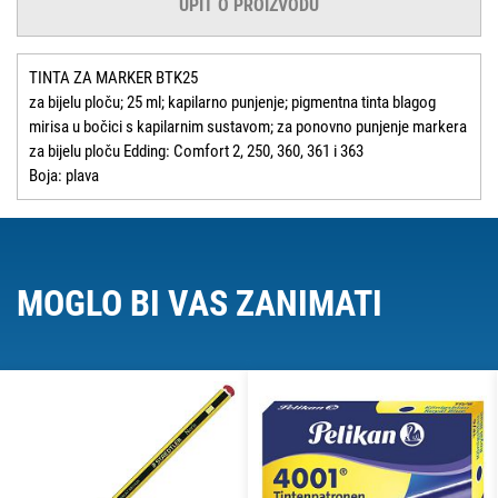
UPIT O PROIZVODU
TINTA ZA MARKER BTK25
za bijelu ploču; 25 ml; kapilarno punjenje; pigmentna tinta blagog
mirisa u bočici s kapilarnim sustavom; za ponovno punjenje markera
za bijelu ploču Edding: Comfort 2, 250, 360, 361 i 363
Boja: plava
MOGLO BI VAS ZANIMATI