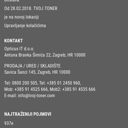
Od 28.02.2018. TVOJ TONER
je na novoj lokaciji
Upravljanje kolačićima
KONTAKT
Opticus IT d.o.o.
Antuna Branka Šimića 22, Zagreb, HR 10000
PRODAJA / URED / SKLADIŠTE
Savica Šanci 145, Zagreb, HR 10000
Tel:
0800 200 505
, Tel:
+385 01 2450 960
,
Mob:
+385 91 4525 666
, Mob2:
+385 91 4535 666
E-mail:
info@tvoj-toner.com
NAJTRAŽENIJI POJMOVI
937e