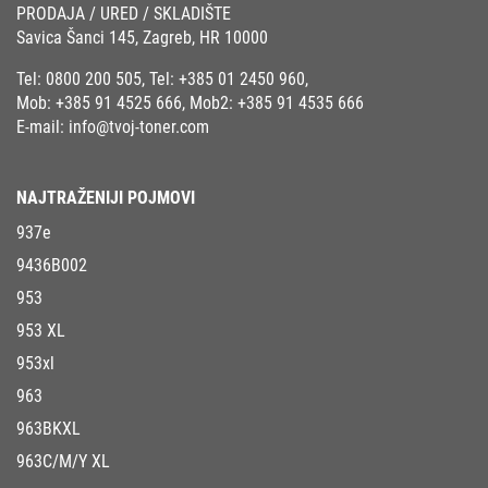
PRODAJA / URED / SKLADIŠTE
Savica Šanci 145, Zagreb, HR 10000
Tel:
0800 200 505
, Tel:
+385 01 2450 960
,
Mob:
+385 91 4525 666
, Mob2:
+385 91 4535 666
E-mail:
info@tvoj-toner.com
NAJTRAŽENIJI POJMOVI
937e
9436B002
953
953 XL
953xl
963
963BKXL
963C/M/Y XL