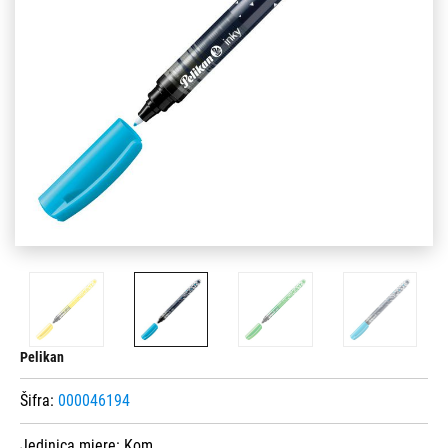
Pelikan
Šifra:
000046194
Jedinica mjere:
Kom