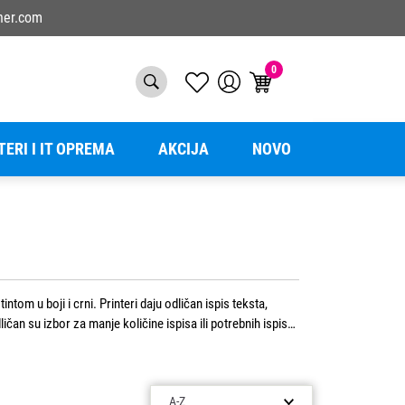
ner.com
0
TERI I IT OPREMA
AKCIJA
NOVO
intom u boji i crni. Printeri daju odličan ispis teksta,
ličan su izbor za manje količine ispisa ili potrebnih ispisa