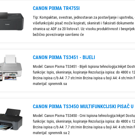
CANON PIXMA TR4755I
Tip: Kompaktan, svestran, jednostavan za postavljanje i upotrebu,
višefunkcijski pisač može kopirati, skenirati i faksirati dokumente 
stranica uz ADF za 20 listova1. Uz visoku produktivnost i besprije
bežično povezivanje savršeno će
CANON PIXMA TS3451 - BIJELI
Model: Canon Pixma TS3451 - Bijeli Ispisna tehnologija:Inkjet Dos
funkcije: Ispis, skeniranje, kopiranje Rezolucija ispisa: do 4800 x 1
Brzina ispisa c/b A4: 7.7 str/min Brzina ispisa u boji A4: 4 str/min 
materijal: spremnik sa
CANON PIXMA TS345O MULTIFUNKCIJSKI PISAČ U 
Model: Canon Pixma TS3450 - Crni Ispisna tehnologija:Inkjet Dost
funkcije: Ispis, skeniranje, kopiranje Rezolucija ispisa: do 4800 x 1
Brzina ispisa c/b A4: 7.7 str/min Brzina ispisa u boji A4: 4 str/min 
materijal: spremnik sa 2