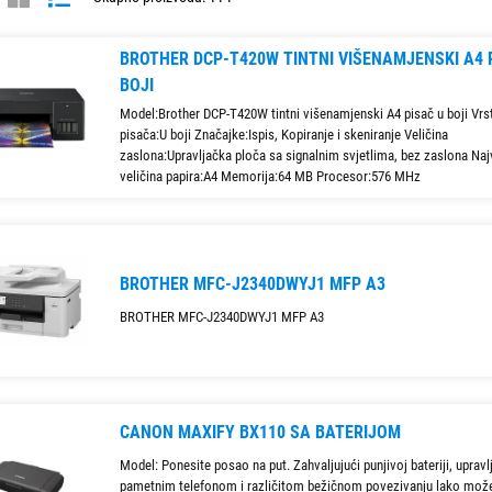
BROTHER DCP-T420W TINTNI VIŠENAMJENSKI A4 
BOJI
Model:Brother DCP-T420W tintni višenamjenski A4 pisač u boji Vrs
pisača:U boji Značajke:Ispis, Kopiranje i skeniranje Veličina
zaslona:Upravljačka ploča sa signalnim svjetlima, bez zaslona Na
veličina papira:A4 Memorija:64 MB Procesor:576 MHz
BROTHER MFC-J2340DWYJ1 MFP A3
BROTHER MFC-J2340DWYJ1 MFP A3
CANON MAXIFY BX110 SA BATERIJOM
Model: Ponesite posao na put. Zahvaljujući punjivoj bateriji, uprav
pametnim telefonom i različitom bežičnom povezivanju lako mož