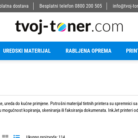
platna dostava
Besplatni telefon
0800 200 505
info@tvoj-to
UREDSKI MATERIJAL
RABLJENA OPREMA
PRIN
rije, ureda do kućne primjene. Potrošni materijal tintnih printera su spremnici sa t
aju mogućnost kopiranja, skeniranja ili faksiranja dokumenata. InkJet printeri od
 printere koje možete nositi sa sobom, te ispisivati u pokretu.
Ukupno proizvoda: 114