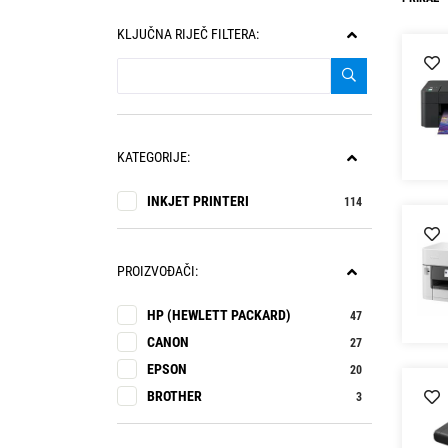
KLJUČNA RIJEČ FILTERA:
KATEGORIJE:
INKJET PRINTERI
114
PROIZVOĐAČI:
HP (HEWLETT PACKARD)
47
CANON
27
EPSON
20
BROTHER
3