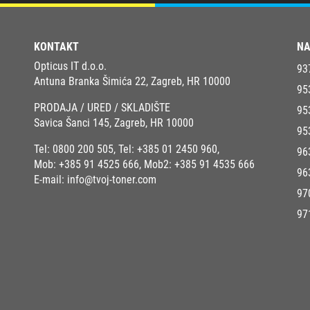
KONTAKT
NA
Opticus IT d.o.o.
93
Antuna Branka Šimića 22, Zagreb, HR 10000
95
PRODAJA / URED / SKLADIŠTE
95
Savica Šanci 145, Zagreb, HR 10000
95
Tel:
0800 200 505
, Tel:
+385 01 2450 960
,
96
Mob:
+385 91 4525 666
, Mob2:
+385 91 4535 666
96
E-mail:
info@tvoj-toner.com
97
97