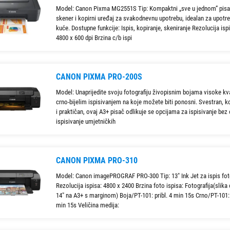
Model: Canon Pixma MG2551S Tip: Kompaktni „sve u jednom” pisač
skener i kopirni uređaj za svakodnevnu upotrebu, idealan za upotr
kuće. Dostupne funkcije: Ispis, kopiranje, skeniranje Rezolucija isp
4800 x 600 dpi Brzina c/b ispi
CANON PIXMA PRO-200S
Model: Unaprijedite svoju fotografiju živopisnim bojama visoke kva
crno-bijelim ispisivanjem na koje možete biti ponosni. Svestran,
i praktičan, ovaj A3+ pisač odlikuje se opcijama za ispisivanje bez
ispisivanje umjetničkih
CANON PIXMA PRO-310
Model: Canon imagePROGRAF PRO-300 Tip: 13" Ink Jet za ispis foto
Rezolucija ispisa: 4800 x 2400 Brzina foto ispisa: Fotografija(slika 
14" na A3+ s marginom) Boja/PT-101: pribl. 4 min 15s Crno/PT-101: 
min 15s Veličina medija: