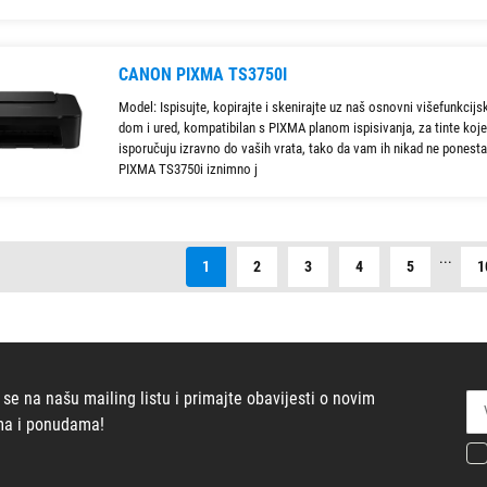
CANON PIXMA TS3750I
Model: Ispisujte, kopirajte i skenirajte uz naš osnovni višefunkcijs
dom i ured, kompatibilan s PIXMA planom ispisivanja, za tinte koje
isporučuju izravno do vaših vrata, tako da vam ih nikad ne ponesta
PIXMA TS3750i iznimno j
...
1
2
3
4
5
1
 se na našu mailing listu i primajte obavijesti o novim
ma i ponudama!