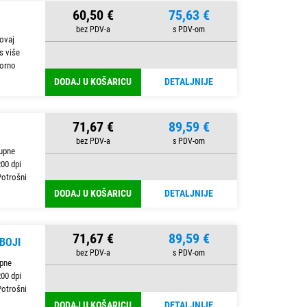
60,50 €
75,63 €
 ovaj
s više
korno
DODAJ U KOŠARICU
DETALJNIJE
71,67 €
89,59 €
tupne
200 dpi
Potrošni
DODAJ U KOŠARICU
DETALJNIJE
71,67 €
89,59 €
BOJI
upne
200 dpi
Potrošni
DODAJ U KOŠARICU
DETALJNIJE