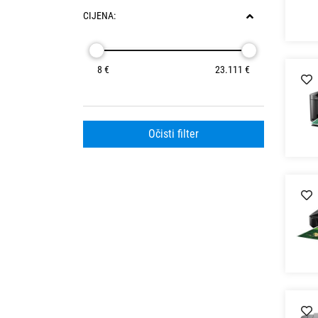
CIJENA:
8 €
23.111 €
Očisti filter