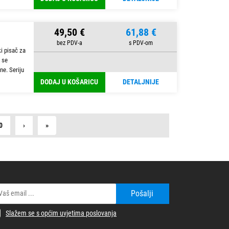
49,50 €
61,88 €
ki pisač za
 se
ne. Seriju
DODAJ U KOŠARICU
DETALJNIJE
Next
Last
0
›
»
Pošalji
Slažem se s općim uvjetima poslovanja