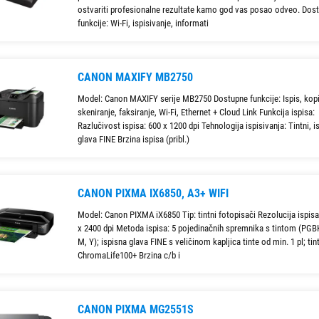
ostvariti profesionalne rezultate kamo god vas posao odveo. Dos
funkcije: Wi-Fi, ispisivanje, informati
CANON MAXIFY MB2750
Model: Canon MAXIFY serije MB2750 Dostupne funkcije: Ispis, kopi
skeniranje, faksiranje, Wi-Fi, Ethernet + Cloud Link Funkcija ispisa:
Razlučivost ispisa: 600 x 1200 dpi Tehnologija ispisivanja: Tintni, i
glava FINE Brzina ispisa (pribl.)
CANON PIXMA IX6850, A3+ WIFI
Model: Canon PIXMA iX6850 Tip: tintni fotopisači Rezolucija ispisa
x 2400 dpi Metoda ispisa: 5 pojedinačnih spremnika s tintom (PGBK
M, Y); ispisna glava FINE s veličinom kapljica tinte od min. 1 pl; tin
ChromaLife100+ Brzina c/b i
CANON PIXMA MG2551S