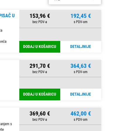
153,96 €
192,45 €
PISAČ U
ta
jveća
DODAJ U KOŠARICU
DETALJNIJE
291,70 €
364,63 €
DODAJ U KOŠARICU
DETALJNIJE
369,60 €
462,00 €
ljanjem s
ete