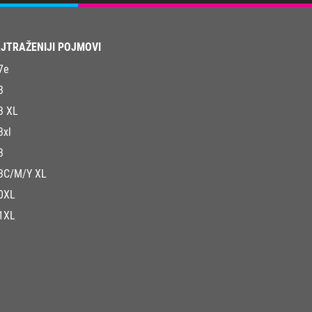
JTRAŽENIJI POJMOVI
7e
3
3 XL
3xl
3
3C/M/Y XL
0XL
1XL