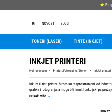
Bes
NOVOSTI
BLOG
TONERI (LASER)
TINTE (INKJET)
INKJET PRINTERI
tvoj-toner.com
Printeri/Fotokopirke/Skeneri
InkJet printeri
InkJet ili tinti printeri širom su rasprostranjeni, od indust
grafike i fotografija, a mogu biti i multifunkcijski pa pruž
u boji, posebice fotografija. Pogledate i prijenosne InkJet
Prikaži više
→
PRIKAZ