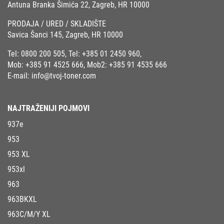
Antuna Branka Šimića 22, Zagreb, HR 10000
PRODAJA / URED / SKLADIŠTE
Savica Šanci 145, Zagreb, HR 10000
Tel:
0800 200 505
, Tel:
+385 01 2450 960
,
Mob:
+385 91 4525 666
, Mob2:
+385 91 4535 666
E-mail:
info@tvoj-toner.com
NAJTRAŽENIJI POJMOVI
937e
953
953 XL
953xl
963
963BKXL
963C/M/Y XL