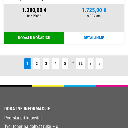
1.380,00 €
1.725,00 €
DODAJ U KOŠARICU
DETALJNIJE
...
Next
Last
1
2
3
4
5
32
›
»
DODATNE INFORMACIJE
Podrška pri kupovini
Tvoj toner na dohvat ruke – s