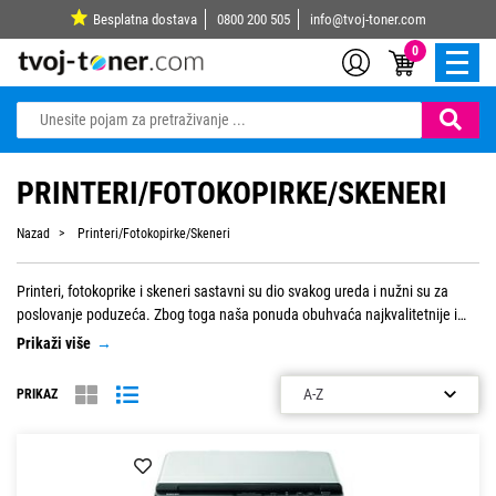
Besplatna dostava
0800 200 505
info@tvoj-toner.com
0
PRINTERI/FOTOKOPIRKE/SKENERI
Nazad
Printeri/Fotokopirke/Skeneri
Printeri, fotokoprike i skeneri sastavni su dio svakog ureda i nužni su za
poslovanje poduzeća. Zbog toga naša ponuda obuhvaća najkvalitetnije i
najmodernije printere, fotokopirke i skenere. U ponudi možete pronaći
Prikaži više
→
Brother, Canon, HP i Samsung proizvode po pristupačnim cijenama. Mnogi
od proizvoda čine jednu sastavnu cjelinu tako da kupnjom jednog proizvoda
PRIKAZ
dobivate i printeri i skener te fotokopirku.