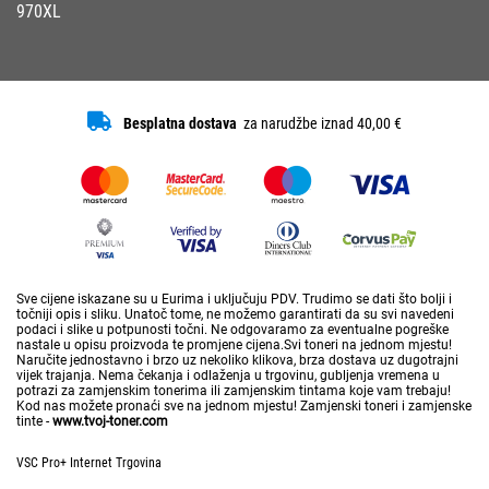
970XL
Besplatna dostava
za narudžbe iznad 40,00 €
Sve cijene iskazane su u Eurima i uključuju PDV. Trudimo se dati što bolji i
točniji opis i sliku. Unatoč tome, ne možemo garantirati da su svi navedeni
podaci i slike u potpunosti točni. Ne odgovaramo za eventualne pogreške
nastale u opisu proizvoda te promjene cijena.Svi toneri na jednom mjestu!
Naručite jednostavno i brzo uz nekoliko klikova, brza dostava uz dugotrajni
vijek trajanja. Nema čekanja i odlaženja u trgovinu, gubljenja vremena u
potrazi za zamjenskim tonerima ili zamjenskim tintama koje vam trebaju!
Kod nas možete pronaći sve na jednom mjestu! Zamjenski toneri i zamjenske
tinte -
www.tvoj-toner.com
VSC Pro+ Internet Trgovina