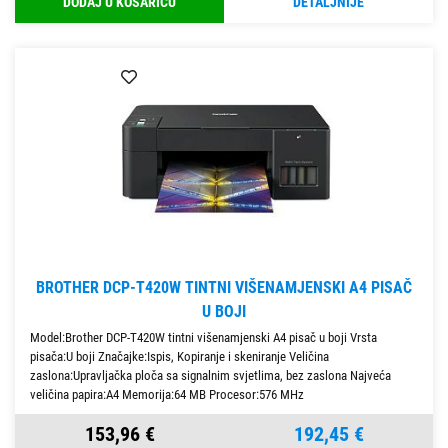
DODAJ U KOŠARICU
DETALJNIJE
BROTHER DCP-T420W TINTNI VIŠENAMJENSKI A4 PISAČ
U BOJI
Model:Brother DCP-T420W tintni višenamjenski A4 pisač u boji Vrsta
pisača:U boji Značajke:Ispis, Kopiranje i skeniranje Veličina
zaslona:Upravljačka ploča sa signalnim svjetlima, bez zaslona Najveća
veličina papira:A4 Memorija:64 MB Procesor:576 MHz
153,96 €
192,45 €