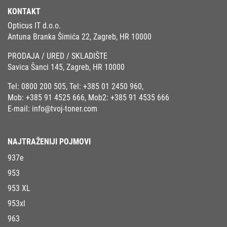
KONTAKT
Opticus IT d.o.o.
Antuna Branka Šimića 22, Zagreb, HR 10000
PRODAJA / URED / SKLADIŠTE
Savica Šanci 145, Zagreb, HR 10000
Tel:
0800 200 505
, Tel:
+385 01 2450 960
,
Mob:
+385 91 4525 666
, Mob2:
+385 91 4535 666
E-mail:
info@tvoj-toner.com
NAJTRAŽENIJI POJMOVI
937e
953
953 XL
953xl
963