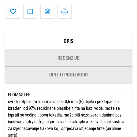
OPIS
RECENZIJE
UPIT O PROIZVODU
FLOMASTER
čvrsti i otporni vrh, širina ispisa: 0,6 mm (F), tijelo i poklopac su
izrađeni od 97% reciklirane plastike, tinta na bazi vode, može se
isprati sa većine tipova tekstila, može biti nezatvoren danima bez
isušivanja (dry safe), siguran rad u zrakoplovu zahvaljujući sustavu
za izjednačavanje tlakova koji sprječava istjecanje tinte (airplane
safe)