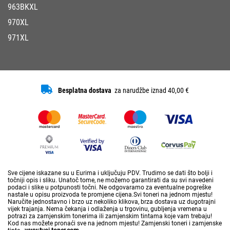
963BKXL
970XL
971XL
Besplatna dostava
za narudžbe iznad 40,00 €
Sve cijene iskazane su u Eurima i uključuju PDV. Trudimo se dati što bolji i
točniji opis i sliku. Unatoč tome, ne možemo garantirati da su svi navedeni
podaci i slike u potpunosti točni. Ne odgovaramo za eventualne pogreške
nastale u opisu proizvoda te promjene cijena.Svi toneri na jednom mjestu!
Naručite jednostavno i brzo uz nekoliko klikova, brza dostava uz dugotrajni
vijek trajanja. Nema čekanja i odlaženja u trgovinu, gubljenja vremena u
potrazi za zamjenskim tonerima ili zamjenskim tintama koje vam trebaju!
Kod nas možete pronaći sve na jednom mjestu! Zamjenski toneri i zamjenske