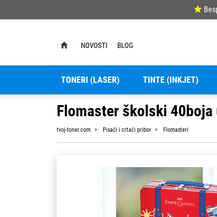
Bes
NOVOSTI
BLOG
TONERI (LASER)
TINTE (INKJET)
Flomaster školski 40boja 
tvoj-toner.com
Pisaći i crtaći pribor
Flomasteri