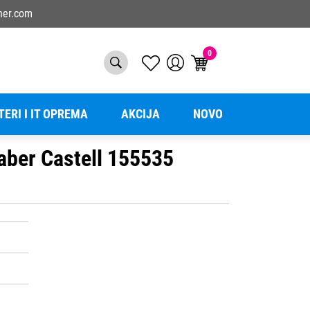
ner.com
0
TERI I IT OPREMA
AKCIJA
NOVO
Faber Castell 155535