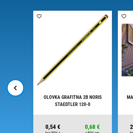
MM EDDING
OLOVKA GRAFITNA 2B NORIS
MA
ISTER
STAEDTLER 120-0
5,81 €
0,54 €
0,68 €
2