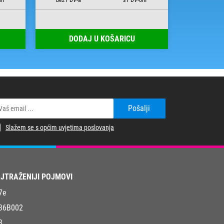
DODAJ U KOŠARICU
DOD
Pošalji
Slažem se s općim uvjetima poslovanja
JTRAŽENIJI POJMOVI
7e
36B002
3