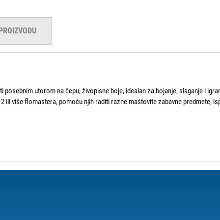
 PROIZVODU
 posebnim utorom na čepu, živopisne boje, idealan za bojanje, slaganje i igran
 2 ili više flomastera, pomoću njih raditi razne maštovite zabavne predmete, is