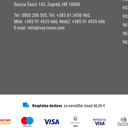
Savica Šanci 145, Zagreb, HR 10000
95
Tel:
0800 200 505
, Tel:
+385 01 2450 960
,
95
Mob:
+385 91 4525 666
, Mob2:
+385 91 4535 666
96
E-mail:
info@tvoj-toner.com
96
96
Besplatna dostava
za narudžbe iznad 40,00 €