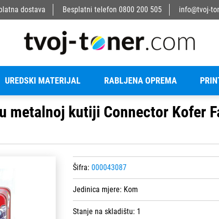
platna dostava
Besplatni telefon
0800 200 505
info@tvoj-to
UREDSKI MATERIJAL
RABLJENA OPREMA
PRIN
u metalnoj kutiji Connector Kofer 
Šifra:
000043087
Jedinica mjere:
Kom
Stanje na skladištu:
1