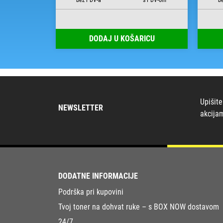
RICU
DODAJ U KOŠARICU
Upišite
NEWSLETTER
akcija
DODATNE INFORMACIJE
Podrška pri kupovini
Tvoj toner na dohvat ruke – s BOX NOW dostavom
24/7