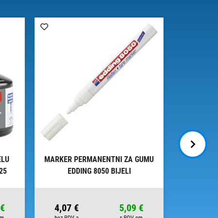
ELU
MARKER PERMANENTNI ZA GUMU
MARKER Z
25
EDDING 8050 BIJELI
8200
 €
4,07 €
5,09 €
4,65 €