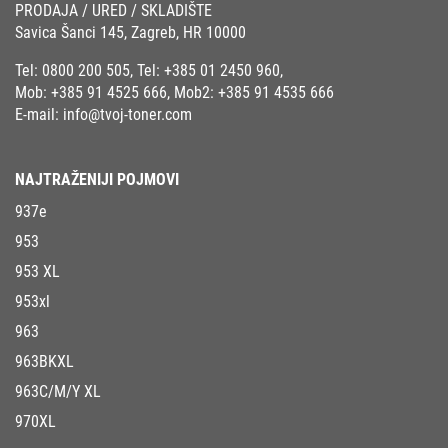
PRODAJA / URED / SKLADIŠTE
Savica Šanci 145, Zagreb, HR 10000
Tel:
0800 200 505
, Tel:
+385 01 2450 960
,
Mob:
+385 91 4525 666
, Mob2:
+385 91 4535 666
E-mail:
info@tvoj-toner.com
NAJTRAŽENIJI POJMOVI
937e
953
953 XL
953xl
963
963BKXL
963C/M/Y XL
970XL