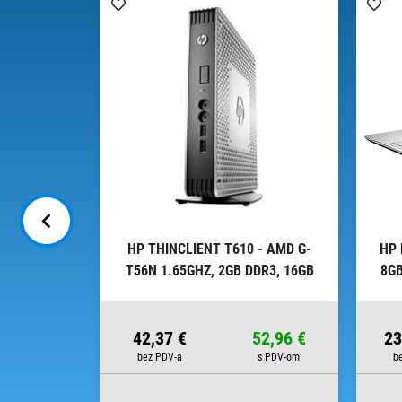
U, 16GB,
HP THINCLIENT T610 - AMD G-
HP 
T56N 1.65GHZ, 2GB DDR3, 16GB
8GB
SSD, W7P COA
23,66 €
42,37 €
52,96 €
23