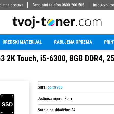
platna dostava
Besplatni telefon
0800 200 505
info@tvoj-to
UREDSKI MATERIJAL
RABLJENA OPREMA
PRIN
G3 2K Touch, i5-6300, 8GB DDR4, 
Šifra:
opitrr956
Jedinica mjere:
Kom
Stanje na skladištu:
34