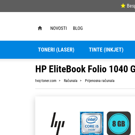
Bes
NOVOSTI
BLOG
TONERI (LASER)
TINTE (INKJET)
HP EliteBook Folio 1040 
tvoj-toner.com
Računala
Prijenosna računala