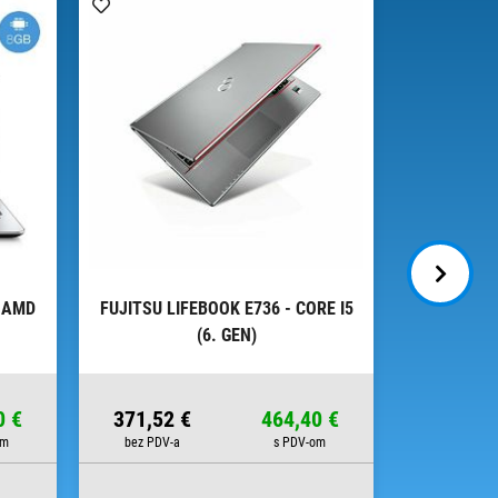
, AMD
FUJITSU LIFEBOOK E736 - CORE I5
HP ELITE
(6. GEN)
G2, CORE
256
0 €
371,52 €
464,40 €
399,20