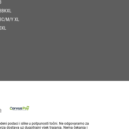
3
3BKXL
3C/M/Y XL
0XL
vedeni podaci i slike u potpunosti točni. Ne odgovaramo za
brza dostava uz dugotrajni vijek trajanja. Nema čekanja i