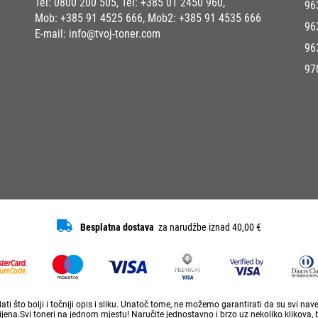
Tel:
0800 200 505
, Tel:
+385 01 2450 960
,
96
Mob:
+385 91 4525 666
, Mob2:
+385 91 4535 666
96
E-mail:
info@tvoj-toner.com
96
97
Besplatna dostava
za narudžbe iznad 40,00 €
ti što bolji i točniji opis i sliku. Unatoč tome, ne možemo garantirati da su svi na
ena.Svi toneri na jednom mjestu! Naručite jednostavno i brzo uz nekoliko klikova, 