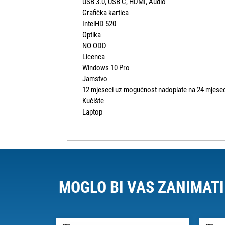
USB 3.0, USB C, HDMI, Audio
Grafička kartica
IntelHD 520
Optika
NO ODD
Licenca
Windows 10 Pro
Jamstvo
12 mjeseci uz mogućnost nadoplate na 24 mjesec
Kučište
Laptop
MOGLO BI VAS ZANIMATI