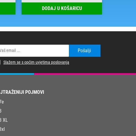
DODAJ U KOŠARICU
DOD
Pošalji
Slažem se s općim uvjetima poslovanja
JTRAŽENIJI POJMOVI
7e
3
3 XL
3xl