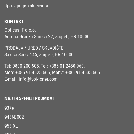
Upravljanje kolačićima
KONTAKT
Opticus IT d.o.o.
Antuna Branka Šimića 22, Zagreb, HR 10000
PRODAJA / URED / SKLADIŠTE
Savica Šanci 145, Zagreb, HR 10000
Tel:
0800 200 505
, Tel:
+385 01 2450 960
,
Mob:
+385 91 4525 666
, Mob2:
+385 91 4535 666
E-mail:
info@tvoj-toner.com
NAJTRAŽENIJI POJMOVI
937e
9436B002
953 XL