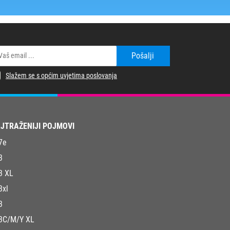
Pošalji
Slažem se s općim uvjetima poslovanja
JTRAŽENIJI POJMOVI
7e
3
3 XL
3xl
3
3C/M/Y XL