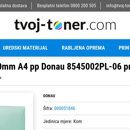
platna dostava
Besplatni telefon
0800 200 505
info@tvoj-to
UREDSKI MATERIJAL
RABLJENA OPREMA
PRIN
0mm A4 pp Donau 8545002PL-06 pr
e
DONAU
Šifra:
000051846
Jedinica mjere:
Kom