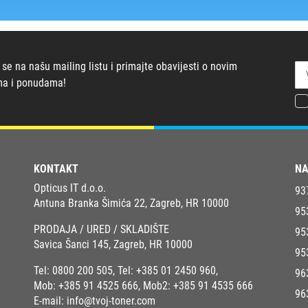
 se na našu mailing listu i primajte obavijesti o novim
ma i ponudama!
KONTAKT
NA
Opticus IT d.o.o.
93
Antuna Branka Šimića 22, Zagreb, HR 10000
95
PRODAJA / URED / SKLADIŠTE
95
Savica Šanci 145, Zagreb, HR 10000
95
Tel:
0800 200 505
, Tel:
+385 01 2450 960
,
96
Mob:
+385 91 4525 666
, Mob2:
+385 91 4535 666
96
E-mail:
info@tvoj-toner.com