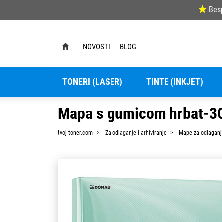
Bes
NOVOSTI
BLOG
TONERI (LASER)
TINTE (INKJET)
Mapa s gumicom hrbat-3
tvoj-toner.com
Za odlaganje i arhiviranje
Mape za odlaganj