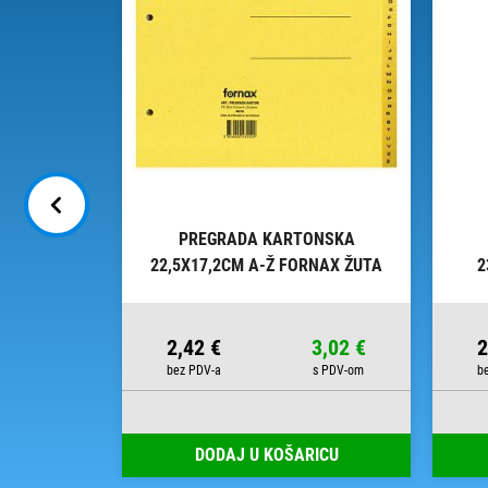
ONSKA
PREGRADA KARTONSKA
 FORNAX
22,5X17,2CM A-Ž FORNAX ŽUTA
2
8,38 €
2,42 €
3,02 €
2
RICU
DODAJ U KOŠARICU