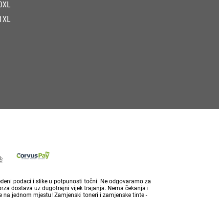
0XL
1XL
vedeni podaci i slike u potpunosti točni. Ne odgovaramo za
brza dostava uz dugotrajni vijek trajanja. Nema čekanja i
 na jednom mjestu! Zamjenski toneri i zamjenske tinte -