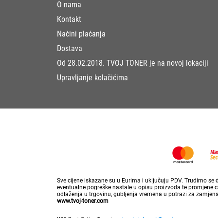
O nama
Kontakt
Načini plaćanja
Dostava
Od 28.02.2018. TVOJ TONER je na novoj lokaciji
Upravljanje kolačićima
Sve cijene iskazane su u Eurima i uključuju PDV. Trudimo se da
eventualne pogreške nastale u opisu proizvoda te promjene cij
odlaženja u trgovinu, gubljenja vremena u potrazi za zamjen
www.tvoj-toner.com