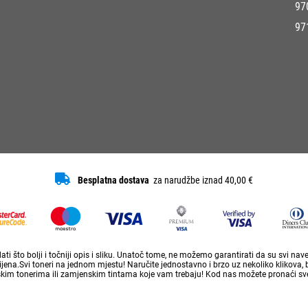
97
97
Besplatna dostava
za narudžbe iznad 40,00 €
ti što bolji i točniji opis i sliku. Unatoč tome, ne možemo garantirati da su svi na
ena.Svi toneri na jednom mjestu! Naručite jednostavno i brzo uz nekoliko klikova, 
skim tonerima ili zamjenskim tintama koje vam trebaju! Kod nas možete pronaći sve