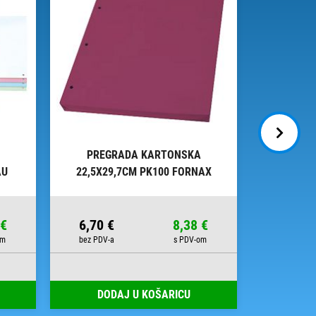
PREGRADA KARTONSKA
PREG
AU
22,5X29,7CM PK100 FORNAX
22,5X2
CRVENA
 €
6,70 €
8,38 €
6,70 €
DODAJ U KOŠARICU
DOD