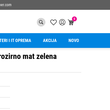
ner.com
0
TERI I IT OPREMA
AKCIJA
NOVO
ozirno mat zelena