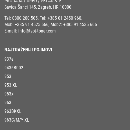
PRODAJA / URED / SKLADIŠTE
Savica Šanci 145, Zagreb, HR 10000
Tel:
0800 200 505
, Tel:
+385 01 2450 960
,
Mob:
+385 91 4525 666
, Mob2:
+385 91 4535 666
E-mail:
info@tvoj-toner.com
NAJTRAŽENIJI POJMOVI
937e
9436B002
953
953 XL
953xl
963
963BKXL
963C/M/Y XL