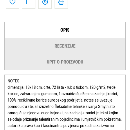
OPIS
RECENZIJE
UPIT O PROIZVODU
NOTES
dimenzija: 13x18 cm, crte, 72 lista - rub s tiskom, 120 g/m2, tvrde
korice, zatvaranje s gumicom, 1 označivač, džep na zadnjoj korici,
100% reciklirane korice europskog podrijetla, notes se uvezuje
pomoću čvrste, ali izuzetno fleksibilne tehnike šivanja Smyth što
omogućuje njegovu dugotrajnost, na zadnjoj stranici je tekst kojim
se odaje priznanje talentiranim pojedincima i umjetničkim pokretima,
autorska prava kao i fascinantna povijesna pozadina za izvorno