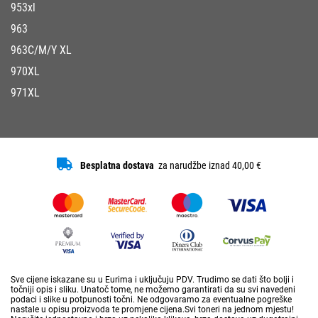
953xl
963
963C/M/Y XL
970XL
971XL
Besplatna dostava
za narudžbe iznad 40,00 €
Sve cijene iskazane su u Eurima i uključuju PDV. Trudimo se dati što bolji i
točniji opis i sliku. Unatoč tome, ne možemo garantirati da su svi navedeni
podaci i slike u potpunosti točni. Ne odgovaramo za eventualne pogreške
nastale u opisu proizvoda te promjene cijena.Svi toneri na jednom mjestu!