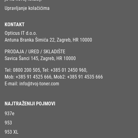
Upravljanje kolačićima
KONTAKT
Opticus IT d.o.o.
Antuna Branka Šimića 22, Zagreb, HR 10000
PRODAJA / URED / SKLADIŠTE
Savica Šanci 145, Zagreb, HR 10000
Tel:
0800 200 505
, Tel:
+385 01 2450 960
,
Mob:
+385 91 4525 666
, Mob2:
+385 91 4535 666
E-mail:
info@tvoj-toner.com
NAJTRAŽENIJI POJMOVI
937e
953
953 XL