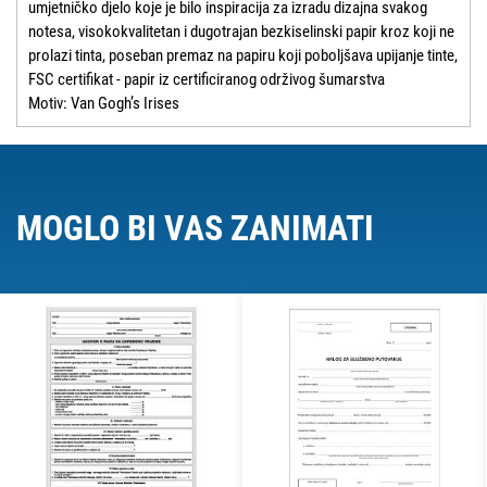
umjetničko djelo koje je bilo inspiracija za izradu dizajna svakog
notesa, visokokvalitetan i dugotrajan bezkiselinski papir kroz koji ne
prolazi tinta, poseban premaz na papiru koji poboljšava upijanje tinte,
FSC certifikat - papir iz certificiranog održivog šumarstva
Motiv: Van Gogh’s Irises
MOGLO BI VAS ZANIMATI