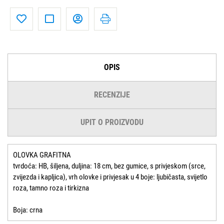
OPIS
RECENZIJE
UPIT O PROIZVODU
OLOVKA GRAFITNA
tvrdoća: HB, šiljena, duljina: 18 cm, bez gumice, s privjeskom (srce,
zvijezda i kapljica), vrh olovke i privjesak u 4 boje: ljubičasta, svijetlo
roza, tamno roza i tirkizna
Boja: crna