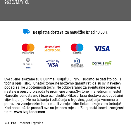
963C/M/Y XL
Besplatna dostava
za narudžbe iznad 40,00 €
Sve cijene iskazane su u Eurima i uključuju PDV. Trudimo se dati što bolji i
točniji opis i sliku. Unatoč tome, ne možemo garantirati da su svi navedeni
podaci i slike u potpunosti točni. Ne odgovaramo za eventualne pogreške
nastale u opisu proizvoda te promjene cijena.Svi toneri na jednom mjestu!
Naručite jednostavno i brzo uz nekoliko klikova, brza dostava uz dugotrajni
vijek trajanja. Nema čekanja i odlaženja u trgovinu, gubljenja vremena u
potrazi za zamjenskim tonerima ili zamjenskim tintama koje vam trebaju!
Kod nas možete pronaći sve na jednom mjestu! Zamjenski toneri i zamjenske
tinte -
www.tvoj-toner.com
VSC Pro+ Internet Trgovina