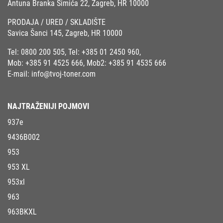
Antuna Branka Šimića 22, Zagreb, HR 10000
PRODAJA / URED / SKLADIŠTE
Savica Šanci 145, Zagreb, HR 10000
Tel:
0800 200 505
, Tel:
+385 01 2450 960
,
Mob:
+385 91 4525 666
, Mob2:
+385 91 4535 666
E-mail:
info@tvoj-toner.com
NAJTRAŽENIJI POJMOVI
937e
9436B002
953
953 XL
953xl
963
963BKXL