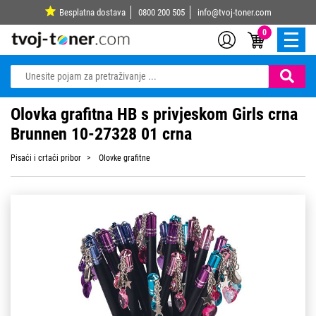
Besplatna dostava
0800 200 505
info@tvoj-toner.com
0
Olovka grafitna HB s privjeskom Girls crna
Brunnen 10-27328 01 crna
Pisaći i crtaći pribor
Olovke grafitne