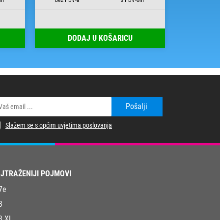
DODAJ U KOŠARICU
DOD
Pošalji
Slažem se s općim uvjetima poslovanja
JTRAŽENIJI POJMOVI
7e
3
3 XL