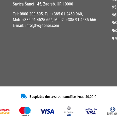
Savica Šanci 145, Zagreb, HR 10000
95
Tel:
0800 200 505
, Tel:
+385 01 2450 960
,
96
Mob:
+385 91 4525 666
, Mob2:
+385 91 4535 666
96
E-mail:
info@tvoj-toner.com
96
97
Besplatna dostava
za narudžbe iznad 40,00 €