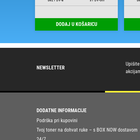
RICU
DODAJ U KOŠARICU
Upišite
NEWSLETTER
akcija
DODATNE INFORMACIJE
Podrška pri kupovini
Tvoj toner na dohvat ruke – s BOX NOW dostavom
24/7