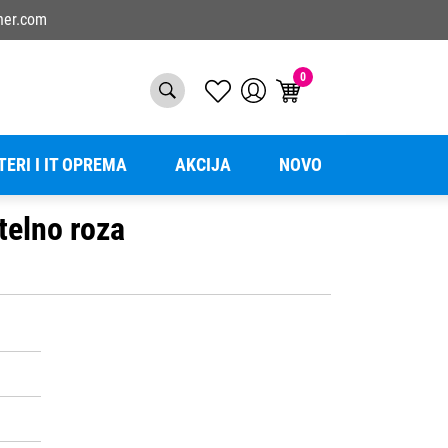
ner.com
0
TERI I IT OPREMA
AKCIJA
NOVO
telno roza