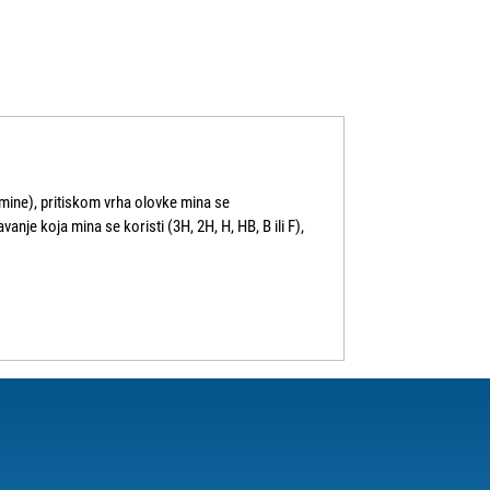
mine), pritiskom vrha olovke mina se
e koja mina se koristi (3H, 2H, H, HB, B ili F),