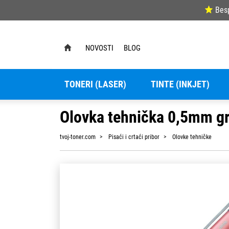
Bes
NOVOSTI
BLOG
TONERI (LASER)
TINTE (INKJET)
Olovka tehnička 0,5mm gr
tvoj-toner.com
Pisaći i crtaći pribor
Olovke tehničke