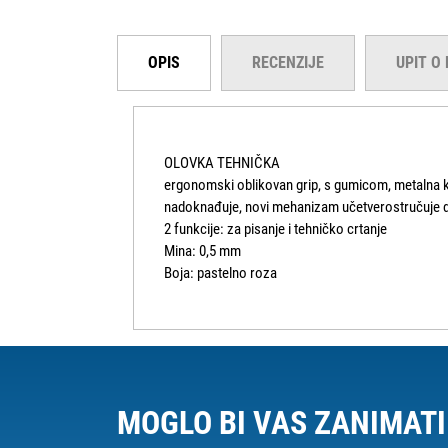
OPIS
RECENZIJE
UPIT O
OLOVKA TEHNIČKA
ergonomski oblikovan grip, s gumicom, metalna kl
nadoknađuje, novi mehanizam učetverostručuje dul
2 funkcije: za pisanje i tehničko crtanje
Mina: 0,5 mm
Boja: pastelno roza
MOGLO BI VAS ZANIMATI