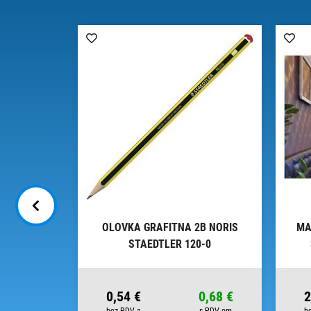
MM EDDING
OLOVKA GRAFITNA 2B NORIS
MA
ISTER
STAEDTLER 120-0
5,81 €
0,54 €
0,68 €
2