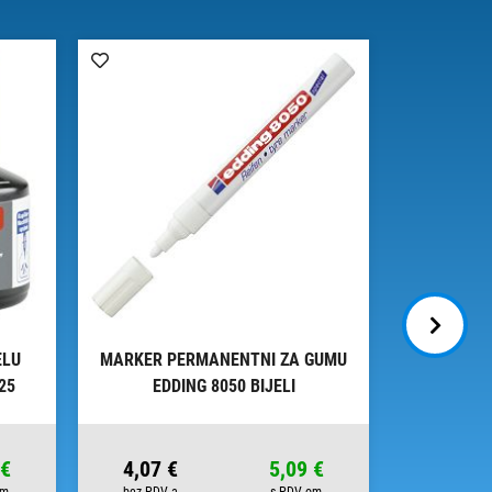
ELU
MARKER PERMANENTNI ZA GUMU
MARKER Z
25
EDDING 8050 BIJELI
8200
 €
4,07 €
5,09 €
4,65 €