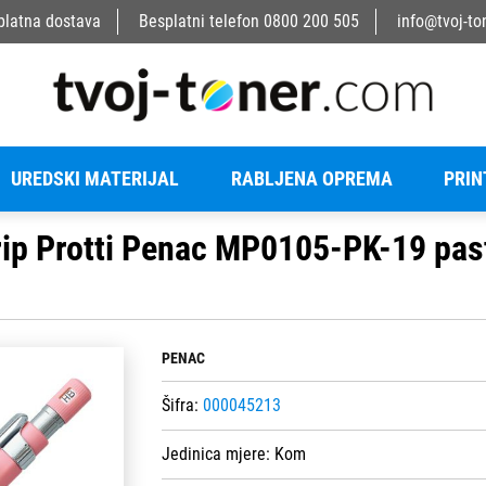
platna dostava
Besplatni telefon
0800 200 505
info@tvoj-to
UREDSKI MATERIJAL
RABLJENA OPREMA
PRIN
ip Protti Penac MP0105-PK-19 pas
PENAC
Šifra:
000045213
Jedinica mjere:
Kom