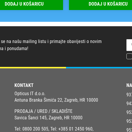
DODAJ U KOŠARICU
DODAJ U KOŠARICU
 se na našu mailing listu i primajte obavijesti o novim
ma i ponudama!
KONTAKT
NA
Opticus IT d.o.o.
93
Antuna Branka Šimića 22, Zagreb, HR 10000
94
PRODAJA / URED / SKLADIŠTE
95
Savica Šanci 145, Zagreb, HR 10000
95
Tel:
0800 200 505
, Tel:
+385 01 2450 960
,
95