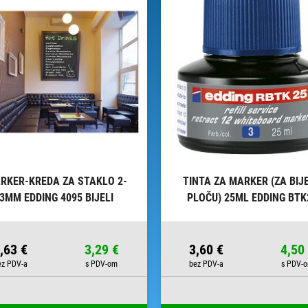
RKER-KREDA ZA STAKLO 2-
TINTA ZA MARKER (ZA BIJ
3MM EDDING 4095 BIJELI
PLOČU) 25ML EDDING BTK
PLAVA
,63 €
3,29 €
3,60 €
4,50