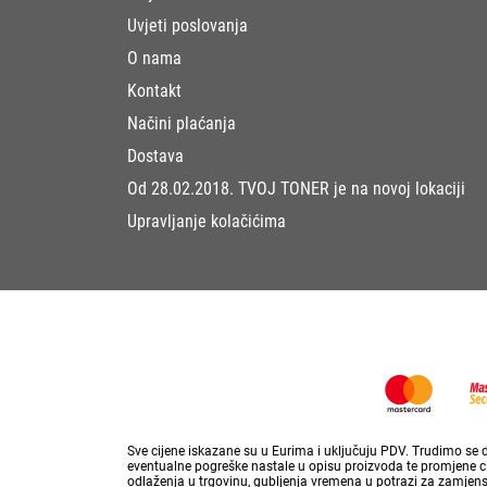
Uvjeti poslovanja
O nama
Kontakt
Načini plaćanja
Dostava
Od 28.02.2018. TVOJ TONER je na novoj lokaciji
Upravljanje kolačićima
Sve cijene iskazane su u Eurima i uključuju PDV. Trudimo se da
eventualne pogreške nastale u opisu proizvoda te promjene cij
odlaženja u trgovinu, gubljenja vremena u potrazi za zamjen