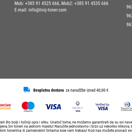
Mob:
+385 91 4525 666
, Mob2:
+385 91 4535 666
96
E-mail:
info@tvoj-toner.com
96
96
Besplatna dostava
za narudžbe iznad 40,00 €
ti što bolji i točniji opis i sliku. Unatoč tome, ne možemo garantirati da su svi na
ena.Svi toneri na jednom mjestu! Naručite jednostavno i brzo uz nekoliko klikova, 
skim tonerima ili zamjenskim tintama koje vam trebaju! Kod nas možete pronaći sve