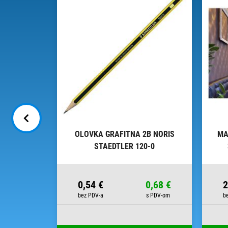
MM EDDING
OLOVKA GRAFITNA 2B NORIS
MA
ISTER
STAEDTLER 120-0
5,81 €
0,54 €
0,68 €
2