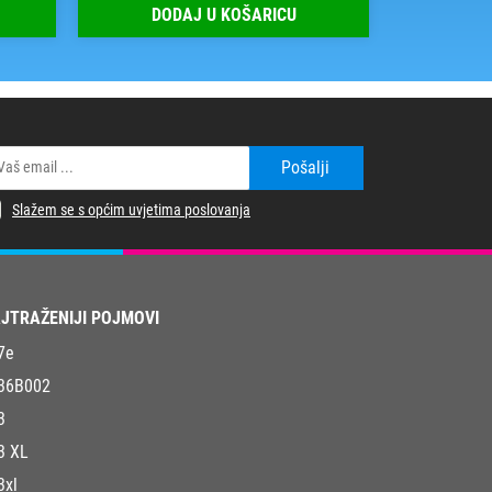
DODAJ U KOŠARICU
DOD
Pošalji
Slažem se s općim uvjetima poslovanja
JTRAŽENIJI POJMOVI
7e
36B002
3
3 XL
3xl