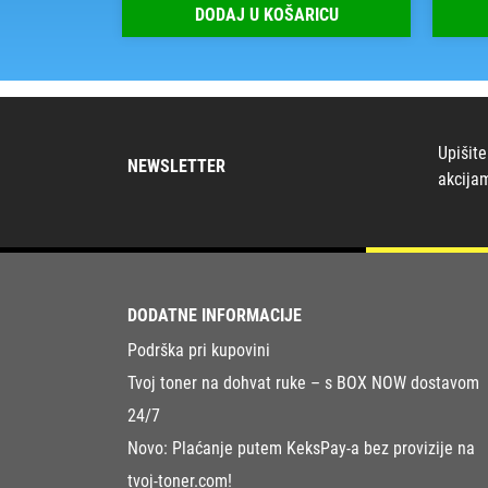
RICU
DODAJ U KOŠARICU
Upišite
NEWSLETTER
akcija
DODATNE INFORMACIJE
Podrška pri kupovini
Tvoj toner na dohvat ruke – s BOX NOW dostavom
24/7
Novo: Plaćanje putem KeksPay-a bez provizije na
tvoj-toner.com!