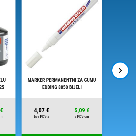
ELU
MARKER PERMANENTNI ZA GUMU
MARKER Z
25
EDDING 8050 BIJELI
8200
 €
4,07 €
5,09 €
4,65 €