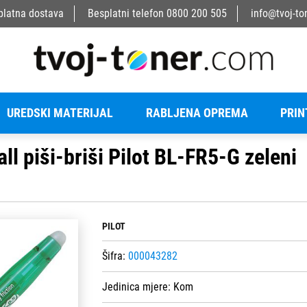
platna dostava
Besplatni telefon
0800 200 505
info@tvoj-to
UREDSKI MATERIJAL
RABLJENA OPREMA
PRIN
ll piši-briši Pilot BL-FR5-G zeleni
PILOT
Šifra:
000043282
Jedinica mjere:
Kom