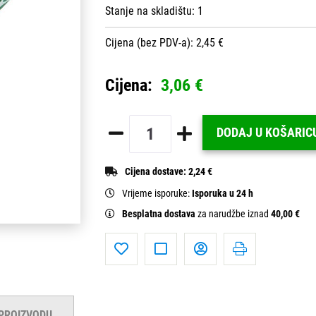
Stanje na skladištu:
1
Cijena (bez PDV-a): 2,45 €
Cijena:
3,06 €
DODAJ U KOŠARIC
Cijena dostave:
2,24 €
Vrijeme isporuke:
Isporuka u 24 h
Besplatna dostava
za narudžbe iznad
40,00 €
 PROIZVODU