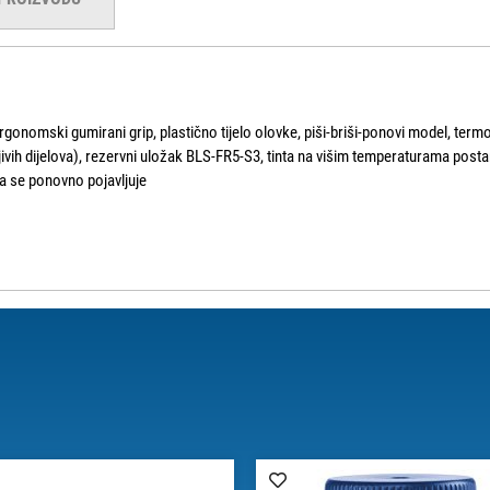
rgonomski gumirani grip, plastično tijelo olovke, piši-briši-ponovi model, termo
njivih dijelova), rezervni uložak BLS-FR5-S3, tinta na višim temperaturama post
ta se ponovno pojavljuje