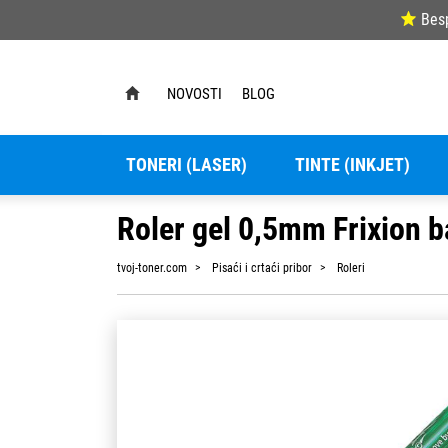
Bes
NOVOSTI
BLOG
TONERI (LASER)
TINTE (INKJET)
Roler gel 0,5mm Frixion ba
tvoj-toner.com
Pisaći i crtaći pribor
Roleri