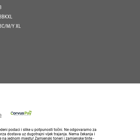
3
3BKXL
3C/M/Y XL
vedeni podaci i slike u potpunosti točni. Ne odgovaramo za
brza dostava uz dugotrajni vijek trajanja. Nema čekanja i
 na jednom mjestu! Zamjenski toneri i zamjenske tinte -