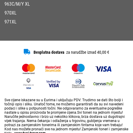
963C/M/Y XL
970XL
971XL
Besplatna dostava
za narudžbe iznad 40,00 €
Sve cijene iskazane su u Eurima i uključuju PDV. Trudimo se dati što bolji i
točniji opis i sliku. Unatoč tome, ne možemo garantirati da su svi navedeni
podaci i slike u potpunosti točni. Ne odgovaramo za eventualne pogreške
nastale u opisu proizvoda te promjene cijena.Svi toneri na jednom mjestu!
Naručite jednostavno i brzo uz nekoliko klikova, brza dostava uz dugotrajni
vijek trajanja. Nema čekanja i odlaženja u trgovinu, gubljenja vremena u
potrazi za zamjenskim tonerima ili zamjenskim tintama koje vam trebaju!
Kod nas možete pronaći sve na jednom mjestu! Zamjenski toneri i zamjenske