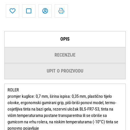
OPIS
RECENZIJE
UPIT O PROIZVODU
ROLER
promjer kuglice: 0,7 mm, širina ispisa: 0,35 mm, plastično tijelo
olovke, ergonomski gumirani grip, piši-briši-ponovi model, termo-
osjetljiva tinta na bazi gela, rezervni uložak BLS-FR7-S3, tinta na
višim temperaturama postane transparentna ili se obriše sa
gumicom na vrhu rolera, na niskim temperaturama (-10°C) tinta se
ponovno pojavljuje