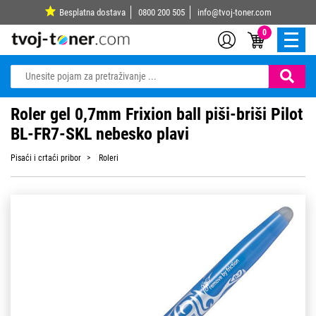
Besplatna dostava
0800 200 505
info@tvoj-toner.com
0
Roler gel 0,7mm Frixion ball piši-briši Pilot
BL-FR7-SKL nebesko plavi
Pisaći i crtaći pribor
Roleri