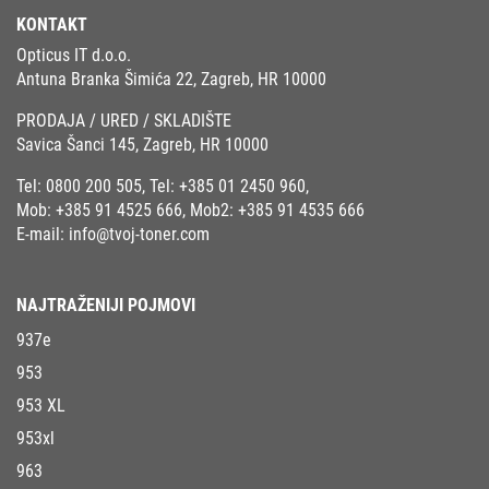
KONTAKT
Opticus IT d.o.o.
Antuna Branka Šimića 22, Zagreb, HR 10000
PRODAJA / URED / SKLADIŠTE
Savica Šanci 145, Zagreb, HR 10000
Tel:
0800 200 505
, Tel:
+385 01 2450 960
,
Mob:
+385 91 4525 666
, Mob2:
+385 91 4535 666
E-mail:
info@tvoj-toner.com
NAJTRAŽENIJI POJMOVI
937e
953
953 XL
953xl
963