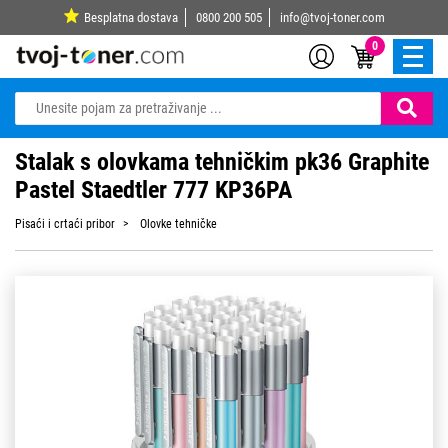
Besplatna dostava
0800 200 505
info@tvoj-toner.com
0
Stalak s olovkama tehničkim pk36 Graphite
Pastel Staedtler 777 KP36PA
Pisaći i crtaći pribor
Olovke tehničke