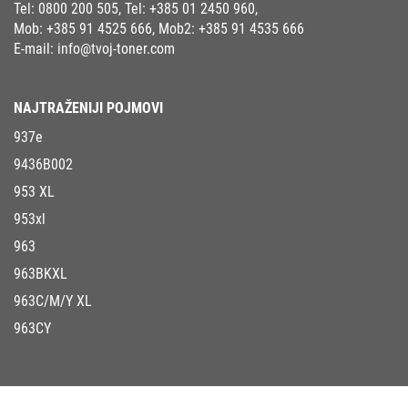
Tel:
0800 200 505
, Tel:
+385 01 2450 960
,
Mob:
+385 91 4525 666
, Mob2:
+385 91 4535 666
E-mail:
info@tvoj-toner.com
NAJTRAŽENIJI POJMOVI
937e
9436B002
953 XL
953xl
963
963BKXL
963C/M/Y XL
963CY