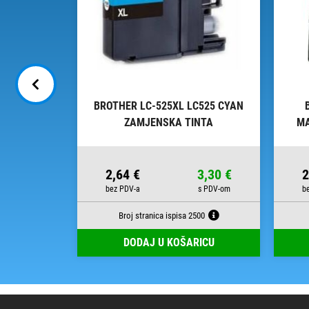
 LC3619XL
BROTHER LC-525XL LC525 CYAN
 TINTA
ZAMJENSKA TINTA
MA
29,17 €
2,64 €
3,30 €
2
Broj stranica ispisa 2500
RICU
DODAJ U KOŠARICU