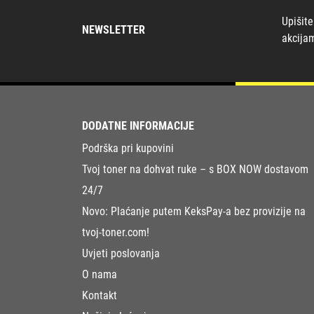
Upišite
NEWSLETTER
akcija
DODATNE INFORMACIJE
Podrška pri kupovini
Tvoj toner na dohvat ruke – s BOX NOW dostavom
24/7
Novo: Plaćanje putem KeksPay-a bez provizije na
tvoj-toner.com!
Uvjeti poslovanja
O nama
Kontakt