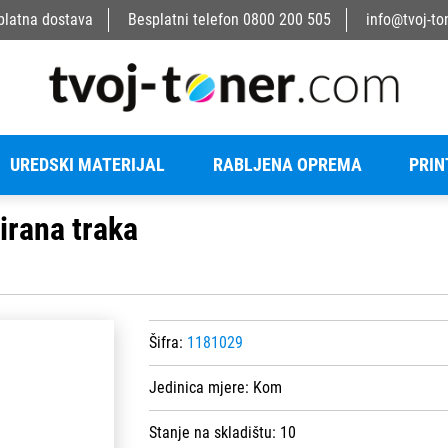
platna dostava
Besplatni telefon
0800 200 505
info@tvoj-to
UREDSKI MATERIJAL
RABLJENA OPREMA
PRIN
irana traka
Šifra:
1181029
Jedinica mjere:
Kom
Stanje na skladištu:
10