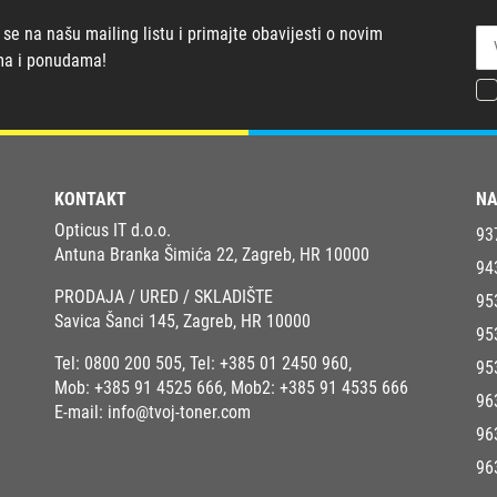
 se na našu mailing listu i primajte obavijesti o novim
ma i ponudama!
KONTAKT
NA
Opticus IT d.o.o.
93
Antuna Branka Šimića 22, Zagreb, HR 10000
94
PRODAJA / URED / SKLADIŠTE
95
Savica Šanci 145, Zagreb, HR 10000
95
Tel:
0800 200 505
, Tel:
+385 01 2450 960
,
95
Mob:
+385 91 4525 666
, Mob2:
+385 91 4535 666
96
E-mail:
info@tvoj-toner.com
96
96