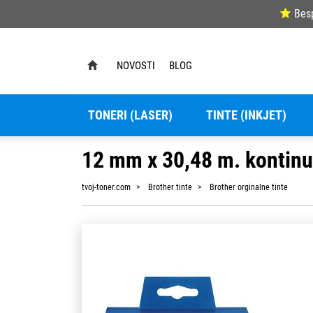
Bes
NOVOSTI
BLOG
TONERI (LASER)
TINTE (INKJET)
12 mm x 30,48 m. kontinu
tvoj-toner.com
Brother tinte
Brother orginalne tinte