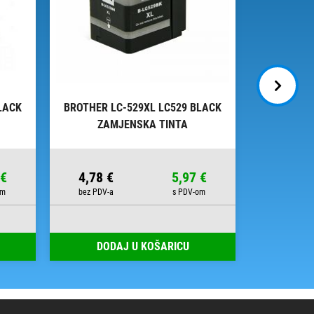
LACK
BROTHER LC-529XL LC529 BLACK
BROTHER 
ZAMJENSKA TINTA
OR
 €
4,78 €
5,97 €
8,50 €
DODAJ U KOŠARICU
DOD