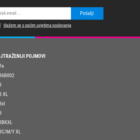
Pošalji
Slažem se s općim uvjetima poslovanja
JTRAŽENIJI POJMOVI
7e
36B002
3
3 XL
3xl
3
3BKXL
3C/M/Y XL