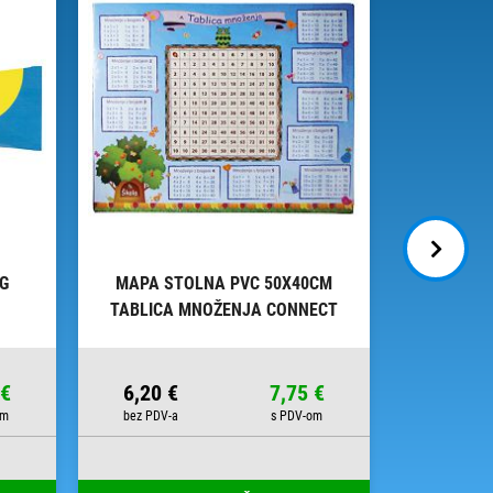
0G
MAPA STOLNA PVC 50X40CM
LJEPI
TABLICA MNOŽENJA CONNECT
SPRUHK
 €
6,20 €
7,75 €
10,49 