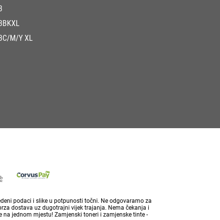
3
3BKXL
3C/M/Y XL
vedeni podaci i slike u potpunosti točni. Ne odgovaramo za
brza dostava uz dugotrajni vijek trajanja. Nema čekanja i
 na jednom mjestu! Zamjenski toneri i zamjenske tinte -