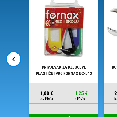
ODORAVNI
PRIVJESAK ZA KLJUČEVE
BU
59 FORNAX
PLASTIČNI PK6 FORNAX BC-B13
BLISTER
13,63 €
1,00 €
1,25 €
2