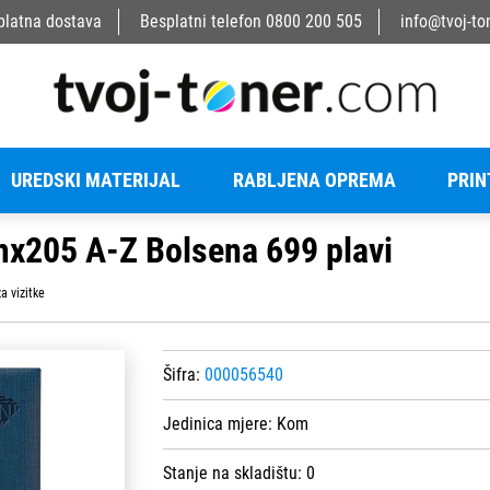
platna dostava
Besplatni telefon
0800 200 505
info@tvoj-to
UREDSKI MATERIJAL
RABLJENA OPREMA
PRIN
mx205 A-Z Bolsena 699 plavi
a vizitke
Šifra:
000056540
Jedinica mjere:
Kom
Stanje na skladištu:
0