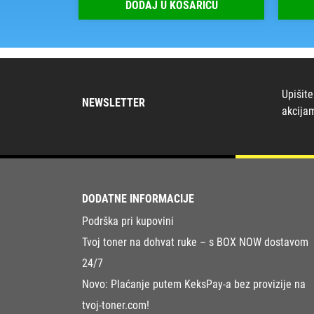
RICU
DODAJ U KOŠARICU
Upišite
NEWSLETTER
akcija
DODATNE INFORMACIJE
Podrška pri kupovini
Tvoj toner na dohvat ruke – s BOX NOW dostavom
24/7
Novo: Plaćanje putem KeksPay-a bez provizije na
tvoj-toner.com!