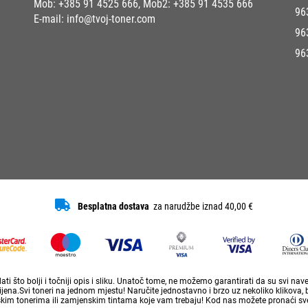
Mob:
+385 91 4525 666
, Mob2:
+385 91 4535 666
96
E-mail:
info@tvoj-toner.com
96
96
Besplatna dostava
za narudžbe iznad 40,00 €
ti što bolji i točniji opis i sliku. Unatoč tome, ne možemo garantirati da su svi na
ena.Svi toneri na jednom mjestu! Naručite jednostavno i brzo uz nekoliko klikova, 
skim tonerima ili zamjenskim tintama koje vam trebaju! Kod nas možete pronaći sve