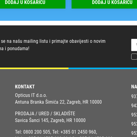
DODAJ U KOŠARICU
DODAJ U KOŠARICU
 se na našu mailing listu i primajte obavijesti o novim
ma i ponudama!
KONTAKT
NA
Opticus IT d.o.o.
93
Antuna Branka Šimića 22, Zagreb, HR 10000
94
PRODAJA / URED / SKLADIŠTE
95
Savica Šanci 145, Zagreb, HR 10000
95
Tel:
0800 200 505
, Tel:
+385 01 2450 960
,
95