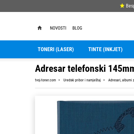
Bes
NOVOSTI
BLOG
TONERI (LASER)
TINTE (INKJET)
Adresar telefonski 145m
tvoj-toner.com
Uredski pribor i namještaj
Adresari, albumi z