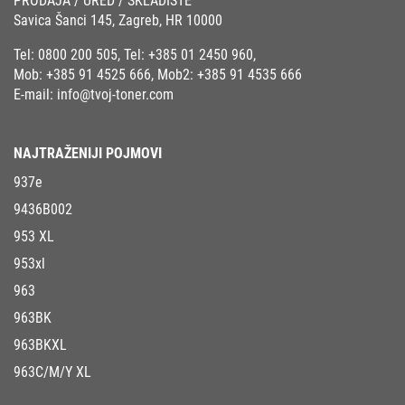
PRODAJA / URED / SKLADIŠTE
Savica Šanci 145, Zagreb, HR 10000
Tel:
0800 200 505
, Tel:
+385 01 2450 960
,
Mob:
+385 91 4525 666
, Mob2:
+385 91 4535 666
E-mail:
info@tvoj-toner.com
NAJTRAŽENIJI POJMOVI
937e
9436B002
953 XL
953xl
963
963BK
963BKXL
963C/M/Y XL