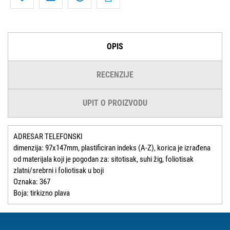
OPIS
RECENZIJE
UPIT O PROIZVODU
ADRESAR TELEFONSKI
dimenzija: 97x147mm, plastificiran indeks (A-Z), korica je izrađena
od materijala koji je pogodan za: sitotisak, suhi žig, foliotisak
zlatni/srebrni i foliotisak u boji
Oznaka: 367
Boja: tirkizno plava