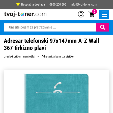
Besplatna dostava
0800 200 505
info@tvoj-toner.com
0
Adresar telefonski 97x147mm A-Z Wall
367 tirkizno plavi
Uredski pribor i namještaj
Adresari, albumi za vizitke