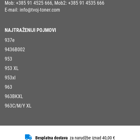
Mob:
+385 91 4525 666
, Mob2:
+385 91 4535 666
E-mail:
info@tvoj-toner.com
NAJTRAŽENIJI POJMOVI
937e
9436B002
953
953 XL
953xl
963
963BKXL
963C/M/Y XL
Besplatna dostava
za narudžbe iznad 40,00 €