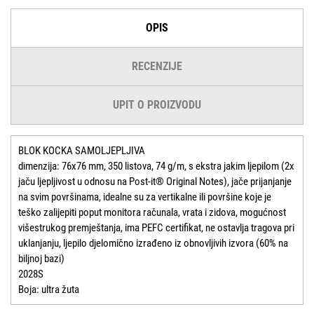
OPIS
RECENZIJE
UPIT O PROIZVODU
BLOK KOCKA SAMOLJEPLJIVA
dimenzija: 76x76 mm, 350 listova, 74 g/m, s ekstra jakim ljepilom (2x
jaču ljepljivost u odnosu na Post-it® Original Notes), jače prijanjanje
na svim površinama, idealne su za vertikalne ili površine koje je
teško zalijepiti poput monitora računala, vrata i zidova, mogućnost
višestrukog premještanja, ima PEFC certifikat, ne ostavlja tragova pri
uklanjanju, ljepilo djelomično izrađeno iz obnovljivih izvora (60% na
biljnoj bazi)
2028S
Boja: ultra žuta