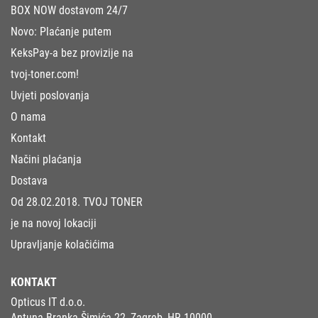
BOX NOW dostavom 24/7
Novo: Plaćanje putem
KeksPay-a bez provizije na
tvoj-toner.com!
Uvjeti poslovanja
O nama
Kontakt
Načini plaćanja
Dostava
Od 28.02.2018. TVOJ TONER
je na novoj lokaciji
Upravljanje kolačićima
KONTAKT
Opticus IT d.o.o.
Antuna Branka Šimića 22, Zagreb, HR 10000