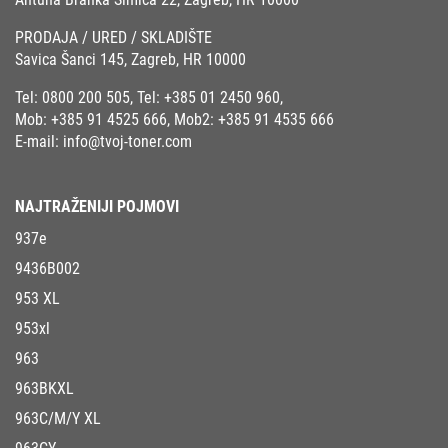
PRODAJA / URED / SKLADIŠTE
Savica Šanci 145, Zagreb, HR 10000
Tel:
0800 200 505
, Tel:
+385 01 2450 960
,
Mob:
+385 91 4525 666
, Mob2:
+385 91 4535 666
E-mail:
info@tvoj-toner.com
NAJTRAŽENIJI POJMOVI
937e
9436B002
953 XL
953xl
963
963BKXL
963C/M/Y XL