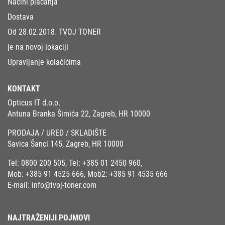
Načini plaćanja
Dostava
Od 28.02.2018. TVOJ TONER
je na novoj lokaciji
Upravljanje kolačićima
KONTAKT
Opticus IT d.o.o.
Antuna Branka Šimića 22, Zagreb, HR 10000
PRODAJA / URED / SKLADIŠTE
Savica Šanci 145, Zagreb, HR 10000
Tel:
0800 200 505
, Tel:
+385 01 2450 960
,
Mob:
+385 91 4525 666
, Mob2:
+385 91 4535 666
E-mail:
info@tvoj-toner.com
NAJTRAŽENIJI POJMOVI