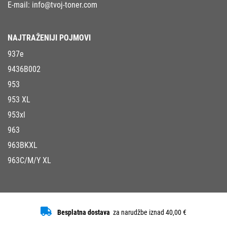
E-mail:
info@tvoj-toner.com
NAJTRAŽENIJI POJMOVI
937e
9436B002
953
953 XL
953xl
963
963BKXL
963C/M/Y XL
Besplatna dostava
za narudžbe iznad 40,00 €