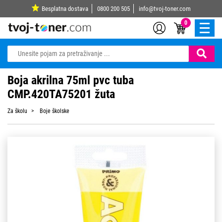
Besplatna dostava
0800 200 505
info@tvoj-toner.com
0
Boja akrilna 75ml pvc tuba
CMP.420TA75201 žuta
Za školu
Boje školske