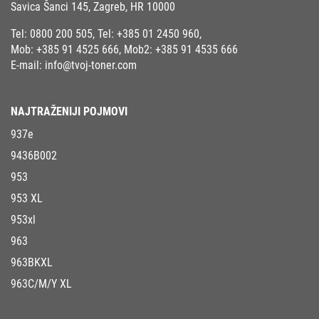
Savica Šanci 145, Zagreb, HR 10000
Tel:
0800 200 505
, Tel:
+385 01 2450 960
,
Mob:
+385 91 4525 666
, Mob2:
+385 91 4535 666
E-mail:
info@tvoj-toner.com
NAJTRAŽENIJI POJMOVI
937e
9436B002
953
953 XL
953xl
963
963BKXL
963C/M/Y XL