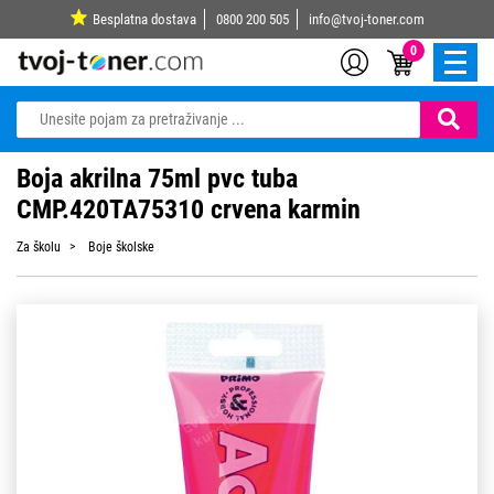
Besplatna dostava
0800 200 505
info@tvoj-toner.com
0
Boja akrilna 75ml pvc tuba
CMP.420TA75310 crvena karmin
Za školu
Boje školske